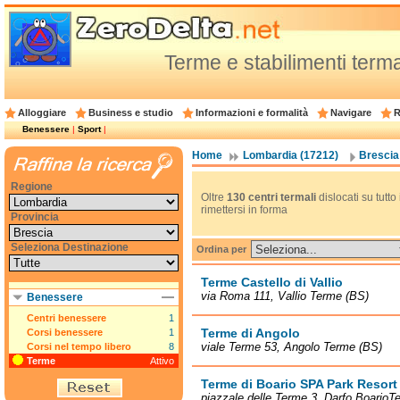
Terme e stabilimenti terma
Alloggiare
Business e studio
Informazioni e formalità
Navigare
R
Benessere
|
Sport
|
Home
Lombardia (17212)
Brescia
Regione
Oltre
130 centri termali
dislocati su tutto 
rimettersi in forma
Provincia
Seleziona Destinazione
Ordina per
Terme Castello di Vallio
via Roma 111, Vallio Terme (BS)
Benessere
Centri benessere
1
Terme di Angolo
Corsi benessere
1
viale Terme 53, Angolo Terme (BS)
Corsi nel tempo libero
8
Terme
Attivo
Terme di Boario SPA Park Resort
piazzale delle Terme 3, Darfo BoarioT