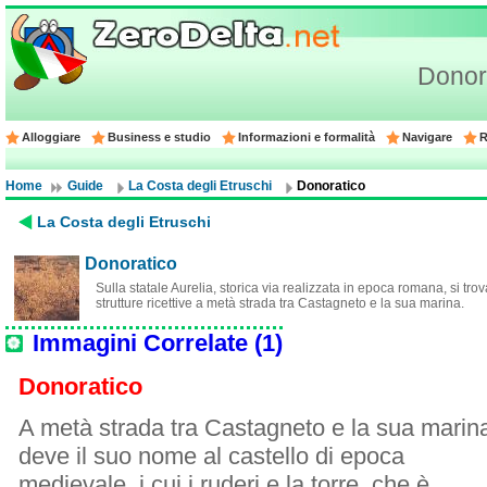
Donor
Alloggiare
Business e studio
Informazioni e formalità
Navigare
R
Home
Guide
La Costa degli Etruschi
Donoratico
La Costa degli Etruschi
Donoratico
Sulla statale Aurelia, storica via realizzata in epoca romana, si tro
strutture ricettive a metà strada tra Castagneto e la sua marina.
Immagini Correlate (1)
Donoratico
A metà strada tra Castagneto e la sua marin
deve il suo nome al castello di epoca
medievale, i cui i ruderi e la torre, che è