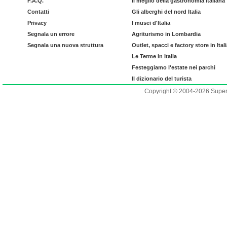
F.A.Q.
Il meglio della gastronomia italiana
Contatti
Gli alberghi del nord Italia
Privacy
I musei d'Italia
Segnala un errore
Agriturismo in Lombardia
Segnala una nuova struttura
Outlet, spacci e factory store in Ital
Le Terme in Italia
Festeggiamo l'estate nei parchi
Il dizionario del turista
Copyright © 2004-2026 Supero L