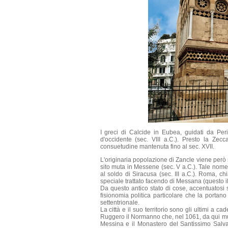
I greci di Calcide in Eubea, guidati da Per
d'occidente (sec. VIII a.C.). Presto la Ze
consuetudine mantenuta fino al sec. XVII.
L'originaria popolazione di Zancle viene però 
sito muta in Messene (sec. V a.C.). Tale nome
al soldo di Siracusa (sec. III a.C.). Roma, c
speciale trattato facendo di Messana (questo i
Da questo antico stato di cose, accentuatos
fisionomia politica particolare che la portano
settentrionale.
La città e il suo territorio sono gli ultimi a 
Ruggero il Normanno che, nel 1061, da qui muove
Messina e il Monastero del Santissimo Salvat