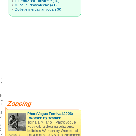
Informazioni Turistiche (10)
Musei e Pinacoteche (41)
Outlet e mercati antiquari (6)
ie
na
el
ià
no
na
PhotoVogue Festival 2026:
o-
"Women by Women"
Torna a Milano il PhotoVogue
te
Festival: la decima edizione,
di
intitolata Women by Women, si
no
svolge dall'1 al 4 marzo 2026 alla Biblioteca