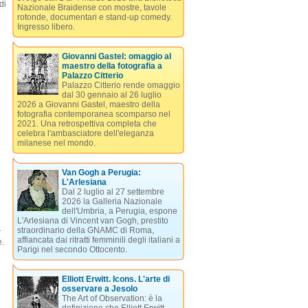
di
Nazionale Braidense con mostre, tavole
rotonde, documentari e stand-up comedy.
Ingresso libero.
Giovanni Gastel: omaggio al
maestro della fotografia a
Palazzo Citterio
Palazzo Citterio rende omaggio
dal 30 gennaio al 26 luglio
2026 a Giovanni Gastel, maestro della
fotografia contemporanea scomparso nel
2021. Una retrospettiva completa che
celebra l'ambasciatore dell'eleganza
milanese nel mondo.
Van Gogh a Perugia:
L'Arlesiana
Dal 2 luglio al 27 settembre
2026 la Galleria Nazionale
dell'Umbria, a Perugia, espone
L'Arlesiana di Vincent van Gogh, prestito
straordinario della GNAMC di Roma,
r
affiancata dai ritratti femminili degli italiani a
e.
Parigi nel secondo Ottocento.
Elliott Erwitt. Icons. L'arte di
osservare a Jesolo
The Art of Observation: è la