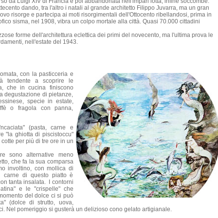
rso da Luigi XIV di Francia e poi abbandonata nell'impari lotta, infine soccombe.
tecento dando, tra l'altro i natali al grande architetto Filippo Juvarra, ma un gran
vo risorge e partecipa ai moti risorgimentali dell'Ottocento ribellandosi, prima in
ofico sisma, nel 1908, vibra un colpo mortale alla città. Quasi 70.000 cittadini
ose forme dell'architettura eclettica dei primi del novecento, ma l'ultima prova le
damenti, nell'estate del 1943.
mata, con la pasticceria e
ittà tendente a scoprire le
ra, che in cucina finiscono
a degustazione di pietanze,
essinese, specie in estate,
affè o fragola con panna,
'ncaciata" (pasta, carne e
e "la ghiotta di piscistoccu"
otte per più di tre ore in un
 mare sono alternative meno
retto, che fa la sua comparsa
mo involtino, con mollica di
 carne di questo piatto è
on tanta insalata. I contorni
ina" e le "crispelle" che
 momento del dolce ci si può
a" (dolce di strutto, uova,
ci. Nel pomeriggio si gusterà un delizioso cono gelato artigianale.