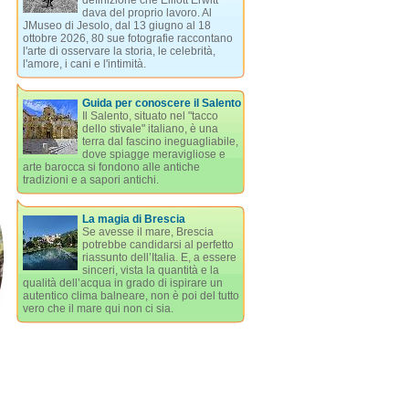
definizione che Elliott Erwitt
dava del proprio lavoro. Al
JMuseo di Jesolo, dal 13 giugno al 18
ottobre 2026, 80 sue fotografie raccontano
l'arte di osservare la storia, le celebrità,
l'amore, i cani e l'intimità.
Guida per conoscere il Salento
Il Salento, situato nel "tacco
dello stivale" italiano, è una
terra dal fascino ineguagliabile,
dove spiagge meravigliose e
arte barocca si fondono alle antiche
tradizioni e a sapori antichi.
La magia di Brescia
Se avesse il mare, Brescia
potrebbe candidarsi al perfetto
riassunto dell’Italia. E, a essere
sinceri, vista la quantità e la
qualità dell’acqua in grado di ispirare un
autentico clima balneare, non è poi del tutto
vero che il mare qui non ci sia.