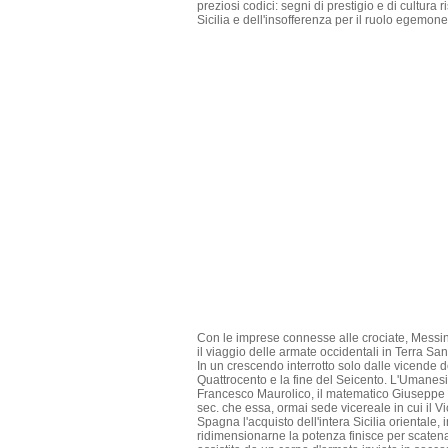
preziosi codici: segni di prestigio e di cultura 
Sicilia e dell'insofferenza per il ruolo egemone
Con le imprese connesse alle crociate, Messin
il viaggio delle armate occidentali in Terra Sa
In un crescendo interrotto solo dalle vicende de
Quattrocento e la fine del Seicento. L'Umanesim
Francesco Maurolico, il matematico Giuseppe Mo
sec. che essa, ormai sede vicereale in cui il 
Spagna l'acquisto dell'intera Sicilia orientale, 
ridimensionarne la potenza finisce per scatena