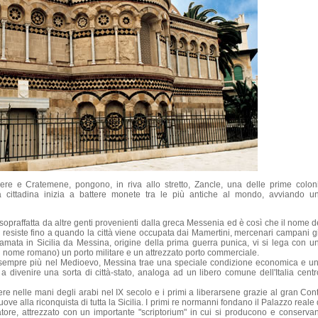
iere e Cratemene, pongono, in riva allo stretto, Zancle, una delle prime colon
cca cittadina inizia a battere monete tra le più antiche al mondo, avviando u
sopraffatta da altre genti provenienti dalla greca Messenia ed è così che il nome d
 resiste fino a quando la città viene occupata dai Mamertini, mercenari campani g
hiamata in Sicilia da Messina, origine della prima guerra punica, vi si lega con u
l nome romano) un porto militare e un attrezzato porto commerciale.
i sempre più nel Medioevo, Messina trae una speciale condizione economica e u
 a divenire una sorta di città-stato, analoga ad un libero comune dell'Italia centr
cadere nelle mani degli arabi nel IX secolo e i primi a liberarsene grazie al gran Con
 alla riconquista di tutta la Sicilia. I primi re normanni fondano il Palazzo reale 
ore, attrezzato con un importante "scriptorium" in cui si producono e conserva