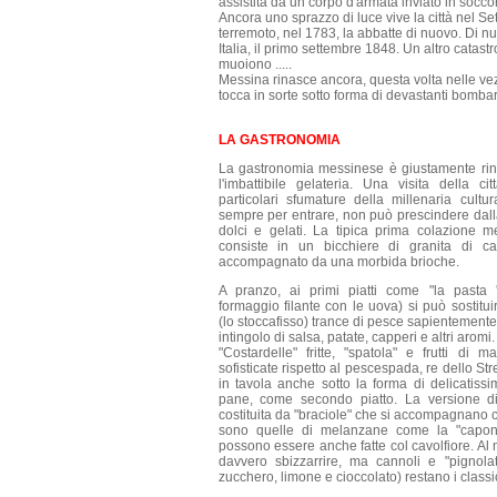
assistita da un corpo d'armata inviato in socco
Ancora uno sprazzo di luce vive la città nel Set
terremoto, nel 1783, la abbatte di nuovo. Di nuo
Italia, il primo settembre 1848. Un altro catastr
muoiono .....
Messina rinasce ancora, questa volta nelle vezz
tocca in sorte sotto forma di devastanti bombar
LA GASTRONOMIA
La gastronomia messinese è giustamente rino
l'imbattibile gelateria. Una visita della c
particolari sfumature della millenaria cultu
sempre per entrare, non può prescindere dall
dolci e gelati. La tipica prima colazione m
consiste in un bicchiere di granita di c
accompagnato da una morbida brioche.
A pranzo, ai primi piatti come "la pasta 
formaggio filante con le uova) si può sostituir
(lo stoccafisso) trance di pesce sapientemente c
intingolo di salsa, patate, capperi e altri aromi.
"Costardelle" fritte, "spatola" e frutti di
sofisticate rispetto al pescespada, re dello St
in tavola anche sotto la forma di delicatissi
pane, come secondo piatto. La versione di
costituita da "braciole" che si accompagnano c
sono quelle di melanzane come la "caponat
possono essere anche fatte col cavolfiore. Al
davvero sbizzarrire, ma cannoli e "pignolat
zucchero, limone e cioccolato) restano i classi