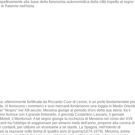
rispettivamente alla base della fisionomia autonomistica della città rispetto al regno 
 di Palermo nell'Isola.
a, ulteriormente fortificata da Riccardo Cuor di Leone, è un porto fondamentale pe
nta. Vi fioriscono i commerci e suoi mercanti fonderanno una loggia in Medio Orient
l "Vespro" nel XIII secolo, Messina giunge al periodo d'oro della sua storia: tra il
o fiorisce con il grande Antonello, il grecista Costantino Lascaris, il geniale
leti, il Montorsoli. A tal segno giunge la ricchezza di Messina nel corso del XVII
Vicerè ha l'obbligo di soggiornare per almeno metà dell'anno, propone alla corona di
in contanti, per istituire un vicereame a se stante. La Spagna, nell'intento di
re la reazione sotto forma di quattro anni di guerra(1674-1678). Messina, prima