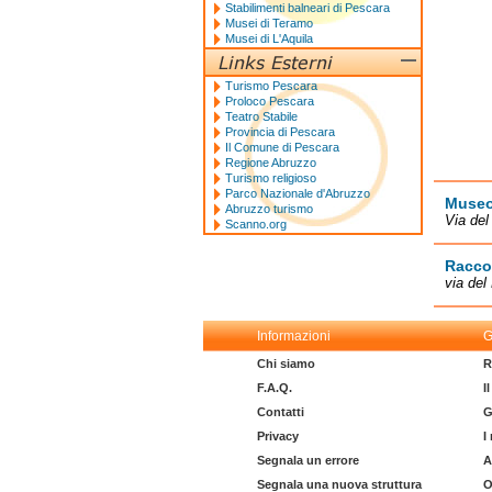
Stabilimenti balneari di Pescara
Musei di Teramo
Musei di L'Aquila
Turismo Pescara
Proloco Pescara
Teatro Stabile
Provincia di Pescara
Il Comune di Pescara
Regione Abruzzo
Turismo religioso
Parco Nazionale d'Abruzzo
Museo 
Abruzzo turismo
Via del
Scanno.org
Raccol
via del
Informazioni
G
Chi siamo
R
F.A.Q.
I
Contatti
G
Privacy
I
Segnala un errore
A
Segnala una nuova struttura
O