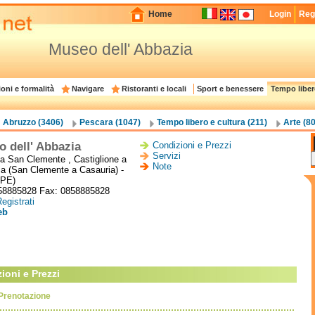
Home
Login
Regi
Museo dell' Abbazia
oni e formalità
Navigare
Ristoranti e locali
Sport e benessere
Tempo liber
Abruzzo (3406)
Pescara (1047)
Tempo libero e cultura (211)
Arte (80
 dell' Abbazia
Condizioni e Prezzi
Servizi
a San Clemente , Castiglione a
Note
a (San Clemente a Casauria) -
(PE)
858885828 Fax: 0858885828
egistrati
eb
ioni e Prezzi
Prenotazione