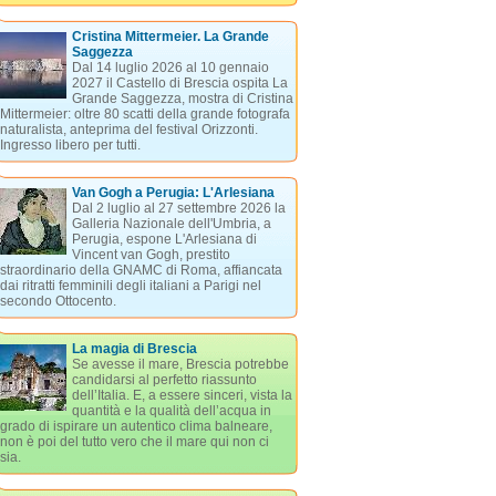
Cristina Mittermeier. La Grande
Saggezza
Dal 14 luglio 2026 al 10 gennaio
2027 il Castello di Brescia ospita La
Grande Saggezza, mostra di Cristina
Mittermeier: oltre 80 scatti della grande fotografa
naturalista, anteprima del festival Orizzonti.
Ingresso libero per tutti.
Van Gogh a Perugia: L'Arlesiana
Dal 2 luglio al 27 settembre 2026 la
Galleria Nazionale dell'Umbria, a
Perugia, espone L'Arlesiana di
Vincent van Gogh, prestito
straordinario della GNAMC di Roma, affiancata
dai ritratti femminili degli italiani a Parigi nel
secondo Ottocento.
La magia di Brescia
Se avesse il mare, Brescia potrebbe
candidarsi al perfetto riassunto
dell’Italia. E, a essere sinceri, vista la
quantità e la qualità dell’acqua in
grado di ispirare un autentico clima balneare,
non è poi del tutto vero che il mare qui non ci
sia.