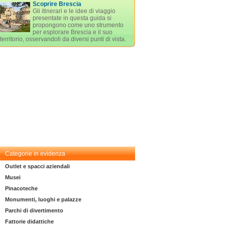
Scoprire Brescia
Gli itinerari e le idee di viaggio
presentate in questa guida si
propongono come uno strumento
per esplorare Brescia e il suo
territorio, osservandoli da diversi punti di vista.
Categorie in evidenza
Outlet e spacci aziendali
Musei
Pinacoteche
Monumenti, luoghi e palazze
Parchi di divertimento
Fattorie didattiche