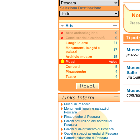
Seleziona Destinazione
No
Press
Arte
Aree archeologiche
0
Ti pot
Cenni storici e curiosità
0
Luoghi d'arte
11
Monumenti, luoghi e
Muse
17
palazzi
piazza 
Archivio mostre
15
Musei
Attivo
Concerti
5
Museo
Pinacoteche
4
Salle
Teatro
4
via Sal
Museo 
contrad
Musei di Pescara
Monumenti, luoghi e palazzi di
Pescara
Pinacoteche di Pescara
Parchi naturali ed orti botanici di
Pescara
Parchi di divertimento di Pescara
Outlet e spacci aziendali di Pescara
Fattorie didattiche di Pescara