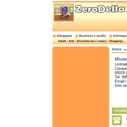
Alloggiare
Business e studio
Informazi
Adulti
|
Arte
|
Divertimento e natura
|
Shopping
|
Home
Museo
contrad
Casauri
65029 
Tel: 0
Email:
R
Sito w
Condiz