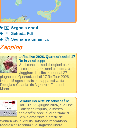
Segnala errori
Scheda Pdf
Segnala a un amico
Litfiba live 2026. Quarant'anni di 17
Re in venti tappe
Venti concerti, sedici regioni e un
disco da quarant'anni che torna a
viaggiare. I Litfiba in tour dal 27
giugno con Quarant'anni di 17 Re Tour 2026,
fino al 15 agosto: tutta la mappa estiva da
Perugia a Catania, da Alghero a Forte dei
Marmi.
Seminiamo Arte VI: adolescĕre
Dal 10 al 25 giugno 2026, alla One
Gallery dell'Aquila, la mostra
adolescĕre apre la VI edizione di
Seminiamo Arte: le artiste del
Women Visual Artists Database raccontano
l'adolescenza femminile. Ingresso libero.