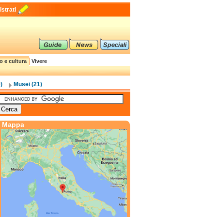
strati
o e cultura
Vivere
)
Musei (21)
Mappa