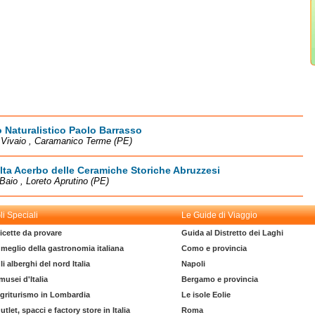
Naturalistico Paolo Barrasso
 Vivaio , Caramanico Terme (PE)
ta Acerbo delle Ceramiche Storiche Abruzzesi
 Baio , Loreto Aprutino (PE)
li Speciali
Le Guide di Viaggio
icette da provare
Guida al Distretto dei Laghi
l meglio della gastronomia italiana
Como e provincia
li alberghi del nord Italia
Napoli
 musei d'Italia
Bergamo e provincia
griturismo in Lombardia
Le isole Eolie
utlet, spacci e factory store in Italia
Roma