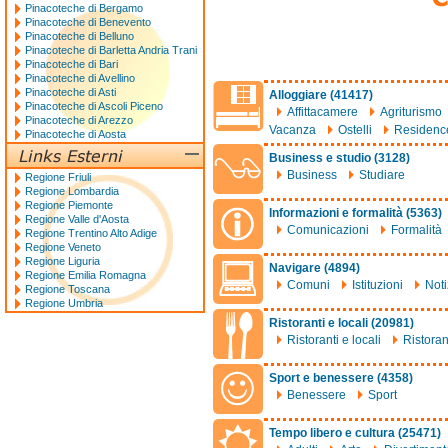
Pinacoteche di Bergamo
Pinacoteche di Benevento
Pinacoteche di Belluno
Pinacoteche di Barletta Andria Trani
Pinacoteche di Bari
Pinacoteche di Avellino
Pinacoteche di Asti
Alloggiare (41417)
Pinacoteche di Ascoli Piceno
Affittacamere
Agriturismo
Pinacoteche di Arezzo
Vacanza
Ostelli
Residenc
Pinacoteche di Aosta
Business e studio (3128)
Business
Studiare
Regione Friuli
Regione Lombardia
Regione Piemonte
Informazioni e formalità (5363)
Regione Valle d'Aosta
Comunicazioni
Formalità
Regione Trentino Alto Adige
Regione Veneto
Regione Liguria
Navigare (4894)
Regione Emilia Romagna
Comuni
Istituzioni
Noti
Regione Toscana
Regione Umbria
Ristoranti e locali (20981)
Ristoranti e locali
Ristoran
Sport e benessere (4358)
Benessere
Sport
Tempo libero e cultura (25471)