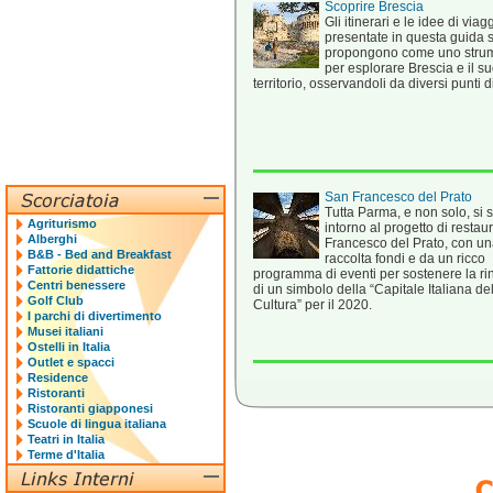
Scoprire Brescia
Gli itinerari e le idee di viag
presentate in questa guida s
propongono come uno stru
per esplorare Brescia e il s
territorio, osservandoli da diversi punti di
San Francesco del Prato
Tutta Parma, e non solo, si s
Agriturismo
intorno al progetto di restau
Alberghi
Francesco del Prato, con u
B&B - Bed and Breakfast
raccolta fondi e da un ricco
Fattorie didattiche
programma di eventi per sostenere la ri
Centri benessere
di un simbolo della “Capitale Italiana de
Golf Club
Cultura” per il 2020.
I parchi di divertimento
Musei italiani
Ostelli in Italia
Outlet e spacci
Residence
Ristoranti
Ristoranti giapponesi
Scuole di lingua italiana
Teatri in Italia
Terme d'Italia