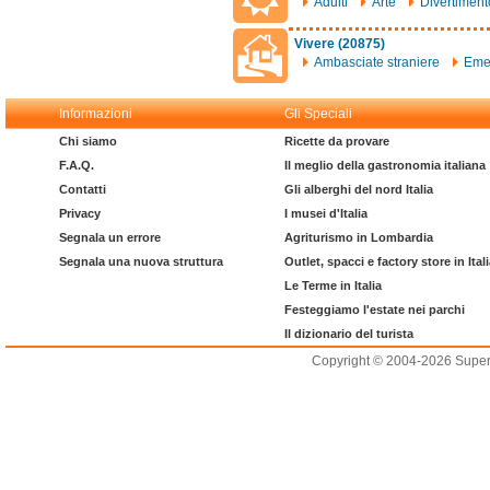
Adulti
Arte
Divertiment
Vivere (20875)
Ambasciate straniere
Eme
Informazioni
Gli Speciali
Chi siamo
Ricette da provare
F.A.Q.
Il meglio della gastronomia italiana
Contatti
Gli alberghi del nord Italia
Privacy
I musei d'Italia
Segnala un errore
Agriturismo in Lombardia
Segnala una nuova struttura
Outlet, spacci e factory store in Ital
Le Terme in Italia
Festeggiamo l'estate nei parchi
Il dizionario del turista
Copyright © 2004-2026 Supero L