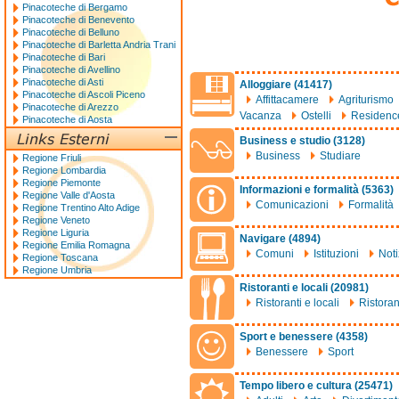
Pinacoteche di Bergamo
Pinacoteche di Benevento
Pinacoteche di Belluno
Pinacoteche di Barletta Andria Trani
Pinacoteche di Bari
Pinacoteche di Avellino
Pinacoteche di Asti
Alloggiare (41417)
Pinacoteche di Ascoli Piceno
Affittacamere
Agriturismo
Pinacoteche di Arezzo
Vacanza
Ostelli
Residenc
Pinacoteche di Aosta
Business e studio (3128)
Business
Studiare
Regione Friuli
Regione Lombardia
Regione Piemonte
Informazioni e formalità (5363)
Regione Valle d'Aosta
Comunicazioni
Formalità
Regione Trentino Alto Adige
Regione Veneto
Regione Liguria
Navigare (4894)
Regione Emilia Romagna
Comuni
Istituzioni
Noti
Regione Toscana
Regione Umbria
Ristoranti e locali (20981)
Ristoranti e locali
Ristoran
Sport e benessere (4358)
Benessere
Sport
Tempo libero e cultura (25471)