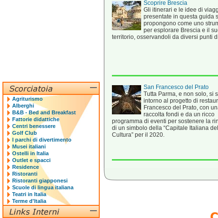
Scoprire Brescia
Gli itinerari e le idee di viag
presentate in questa guida s
propongono come uno stru
per esplorare Brescia e il s
territorio, osservandoli da diversi punti di
San Francesco del Prato
Tutta Parma, e non solo, si s
Agriturismo
intorno al progetto di restau
Alberghi
Francesco del Prato, con u
B&B - Bed and Breakfast
raccolta fondi e da un ricco
Fattorie didattiche
programma di eventi per sostenere la ri
Centri benessere
di un simbolo della “Capitale Italiana de
Golf Club
Cultura” per il 2020.
I parchi di divertimento
Musei italiani
Ostelli in Italia
Outlet e spacci
Residence
Ristoranti
Ristoranti giapponesi
Scuole di lingua italiana
Teatri in Italia
Terme d'Italia