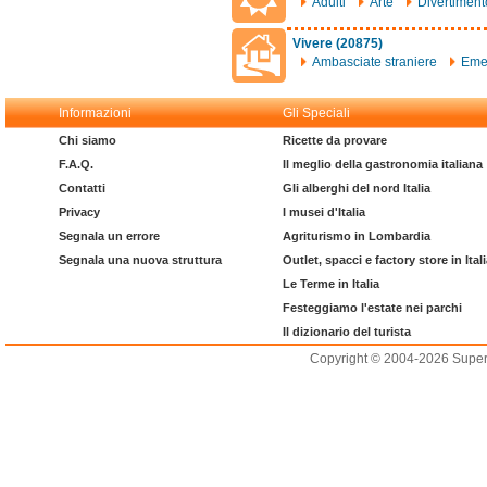
Adulti
Arte
Divertiment
Vivere (20875)
Ambasciate straniere
Eme
Informazioni
Gli Speciali
Chi siamo
Ricette da provare
F.A.Q.
Il meglio della gastronomia italiana
Contatti
Gli alberghi del nord Italia
Privacy
I musei d'Italia
Segnala un errore
Agriturismo in Lombardia
Segnala una nuova struttura
Outlet, spacci e factory store in Ital
Le Terme in Italia
Festeggiamo l'estate nei parchi
Il dizionario del turista
Copyright © 2004-2026 Supero L