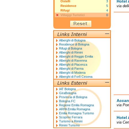
Hotel
Ostelli
3
via del
Residence
5
Rifugi
4
Villaggi Turistici
0
Alberghi di Bologna
Residence di Bologna
Rifugi di Bologna
Alberghi di Rimini
Alberghi di Reggio Emilia
Alberghi di Ravenna
Alberghi di Piacenza
Alberghi di Parma
Alberghi di Modena
Alberghi di Forlì Cesena
IAT Bologna
GiraBologna
Provincia di Bologna
Accan
Bologna FC
via Por
Regione Emilia Romagna
ARPA Emilia Romagna
Emilia Romagna Turismo
Hotel 
Scoprire Ferrara
Turismo a Rimini
via Cen
Rimini Turismo