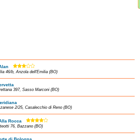
Alan
lia 46/b, Anzola dell'Emilia (BO)
ervetta
rettana 397, Sasso Marconi (BO)
eridiana
zanese 2/25, Casalecchio di Reno (BO)
Alla Rocca
teotti 76, Bazzano (BO)
orte di Bologna