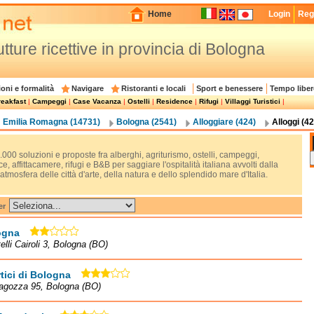
Home
Login
Regi
utture ricettive in provincia di Bologna
oni e formalità
Navigare
Ristoranti e locali
Sport e benessere
Tempo liber
eakfast
|
Campeggi
|
Case Vacanza
|
Ostelli
|
Residence
|
Rifugi
|
Villaggi Turistici
|
Emilia Romagna (14731)
Bologna (2541)
Alloggiare (424)
Alloggi (42
.000 soluzioni e proposte fra alberghi, agriturismo, ostelli, campeggi,
e, affittacamere, rifugi e B&B per saggiare l'ospitalità italiana avvolti dalla
tmosfera delle città d'arte, della natura e dello splendido mare d'Italia.
er
ogna
telli Cairoli 3, Bologna (BO)
rtici di Bologna
ragozza 95, Bologna (BO)