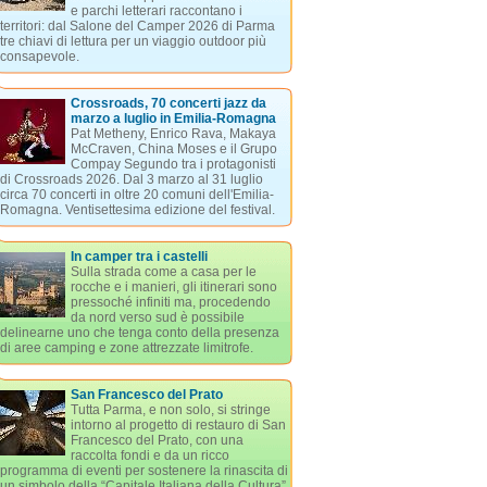
e parchi letterari raccontano i
territori: dal Salone del Camper 2026 di Parma
tre chiavi di lettura per un viaggio outdoor più
consapevole.
Crossroads, 70 concerti jazz da
marzo a luglio in Emilia-Romagna
Pat Metheny, Enrico Rava, Makaya
McCraven, China Moses e il Grupo
Compay Segundo tra i protagonisti
di Crossroads 2026. Dal 3 marzo al 31 luglio
circa 70 concerti in oltre 20 comuni dell'Emilia-
Romagna. Ventisettesima edizione del festival.
In camper tra i castelli
Sulla strada come a casa per le
rocche e i manieri, gli itinerari sono
pressoché infiniti ma, procedendo
da nord verso sud è possibile
delinearne uno che tenga conto della presenza
di aree camping e zone attrezzate limitrofe.
San Francesco del Prato
Tutta Parma, e non solo, si stringe
intorno al progetto di restauro di San
Francesco del Prato, con una
raccolta fondi e da un ricco
programma di eventi per sostenere la rinascita di
un simbolo della “Capitale Italiana della Cultura”