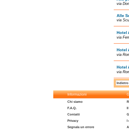
via Don
Alle S
via Scu
Hotel 
via Fer
Hotel 
via Ro
Hotel 
via Rom
Indietro
Informazioni
G
Chi siamo
R
F.A.Q.
I
Contatti
G
Privacy
I
Segnala un errore
A