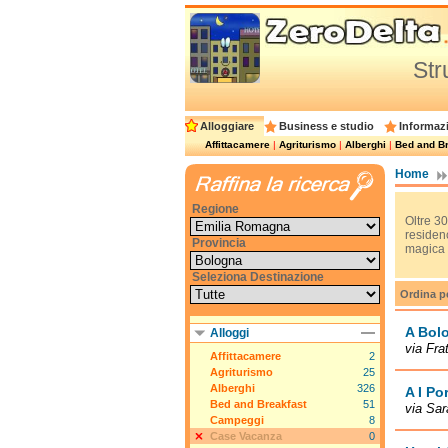
Str
Alloggiare
Business e studio
Informazi
Affittacamere
|
Agriturismo
|
Alberghi
|
Bed and Br
Home
Regione
Oltre 30
residenc
Provincia
magica a
Seleziona Destinazione
Ordina p
A Bol
Alloggi
via Fra
Affittacamere
2
Agriturismo
25
Alberghi
326
A I Po
Bed and Breakfast
51
via Sa
Campeggi
8
Case Vacanza
0