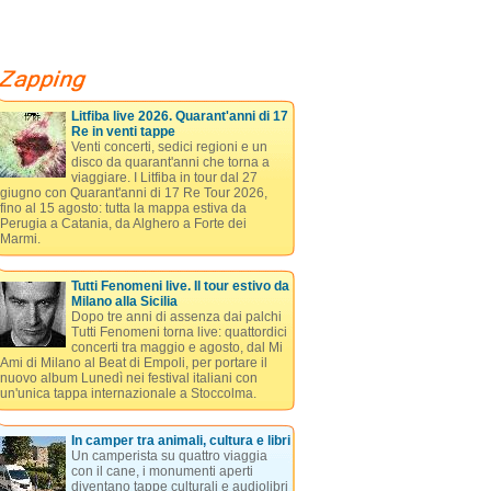
Litfiba live 2026. Quarant'anni di 17
Re in venti tappe
Venti concerti, sedici regioni e un
disco da quarant'anni che torna a
viaggiare. I Litfiba in tour dal 27
giugno con Quarant'anni di 17 Re Tour 2026,
fino al 15 agosto: tutta la mappa estiva da
Perugia a Catania, da Alghero a Forte dei
Marmi.
Tutti Fenomeni live. Il tour estivo da
Milano alla Sicilia
Dopo tre anni di assenza dai palchi
Tutti Fenomeni torna live: quattordici
concerti tra maggio e agosto, dal Mi
Ami di Milano al Beat di Empoli, per portare il
nuovo album Lunedì nei festival italiani con
un'unica tappa internazionale a Stoccolma.
In camper tra animali, cultura e libri
Un camperista su quattro viaggia
con il cane, i monumenti aperti
diventano tappe culturali e audiolibri