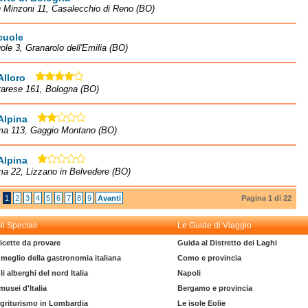
 Minzoni 11, Casalecchio di Reno (BO)
cuole
ole 3, Granarolo dell'Emilia (BO)
Alloro
rarese 161, Bologna (BO)
Alpina
ma 113, Gaggio Montano (BO)
Alpina
a 22, Lizzano in Belvedere (BO)
1
2
3
4
5
6
7
8
9
Avanti
Pagina 1 di 22
li Speciali
Le Guide di Viaggio
icette da provare
Guida al Distretto dei Laghi
l meglio della gastronomia italiana
Como e provincia
li alberghi del nord Italia
Napoli
 musei d'Italia
Bergamo e provincia
griturismo in Lombardia
Le isole Eolie