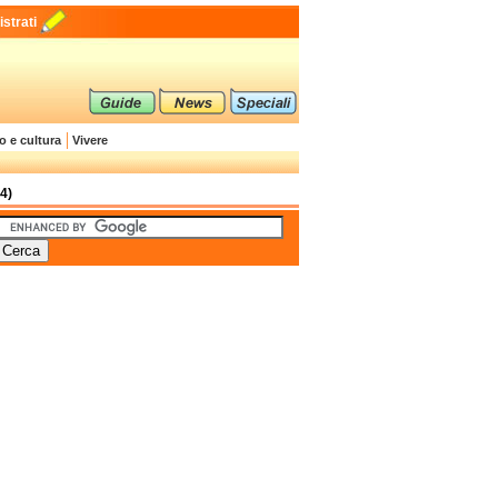
strati
o e cultura
Vivere
4)