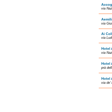
Accog
via Naz
Aemili
via Giu
Ai Coll
via Lu
Hotel 
via Naz
Hotel 
prà del
Hotel 
via de'