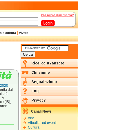
Password dimenticata?
o e cultura
Vivere
l 2020
erita dal
i più
. A
ce (IS),
 aree
Canali News
Arte
Attualita' ed eventi
Cultura