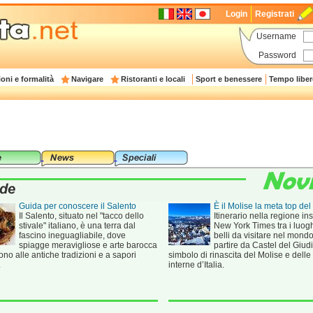
Login
Registrati
Username
Password
oni e formalità
Navigare
Ristoranti e locali
Sport e benessere
Tempo liber
Guida per conoscere il Salento
È il Molise la meta top de
Il Salento, situato nel "tacco dello
Itinerario nella regione ins
stivale" italiano, è una terra dal
New York Times tra i luogh
fascino ineguagliabile, dove
belli da visitare nel mondo
spiagge meravigliose e arte barocca
partire da Castel del Giudi
ono alle antiche tradizioni e a sapori
simbolo di rinascita del Molise e delle
.
interne d’Italia.