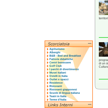
territo
Agriturismo
Alberghi
B&B - Bed and Breakfast
Fattorie didattiche
program
Centri benessere
di un s
Golf Club
Cultura
I parchi di divertimento
Musei italiani
Ostelli in Italia
Outlet e spacci
Residence
Ristoranti
Ristoranti giapponesi
Scuole di lingua italiana
Teatri in Italia
Terme d'Italia