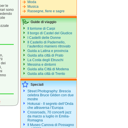
Moda
per le
Musica
erari sono
Rassegne, fiere e sagre
ocedendo
bile
Guide di viaggio
ezzate
Il torrione di Carpi
Il borgo di Castel del Giudice
I Castelli delle Donne
Il Castello di Padernello,
l’autentico maniero ritrovato
Guida a Latina e provincia
o,
Guida alla città di Prato
il
La Costa degli Etruschi
 dei
Messina e dintorni
i,
Guida alla Città di Modena
mi
Guida alla città di Trento
anno
Speciali
Street Photography: Brescia
celebra Bruce Gilden con due
mostre
e
Hokusai - Il segreto dell’Onda
che attraversa l’Europa
Crossroads, 70 concerti jazz
da marzo a luglio in Emilia-
Romagna
Il Museo Canova di Possagno