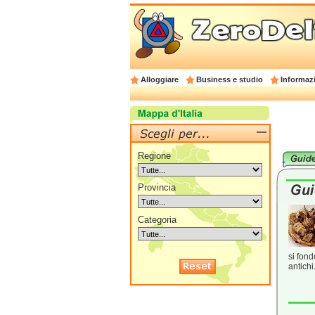
Alloggiare
Business e studio
Informazi
Regione
Provincia
Categoria
si fond
antichi