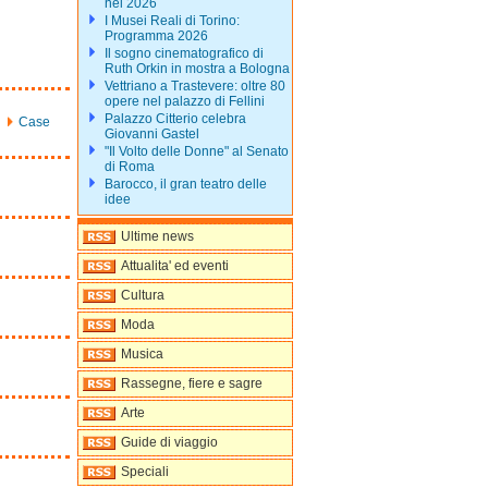
nel 2026
I Musei Reali di Torino:
Programma 2026
Il sogno cinematografico di
Ruth Orkin in mostra a Bologna
Vettriano a Trastevere: oltre 80
opere nel palazzo di Fellini
Palazzo Citterio celebra
Case
Giovanni Gastel
"Il Volto delle Donne" al Senato
di Roma
Barocco, il gran teatro delle
idee
Ultime news
Attualita' ed eventi
Cultura
Moda
Musica
Rassegne, fiere e sagre
Arte
Guide di viaggio
Speciali