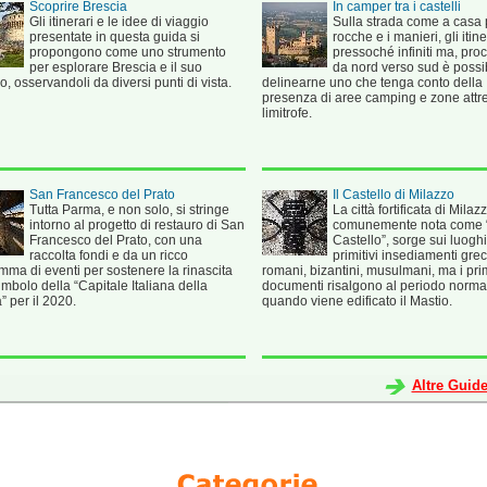
Scoprire Brescia
In camper tra i castelli
Gli itinerari e le idee di viaggio
Sulla strada come a casa 
presentate in questa guida si
rocche e i manieri, gli itin
propongono come uno strumento
pressoché infiniti ma, pr
per esplorare Brescia e il suo
da nord verso sud è possi
rio, osservandoli da diversi punti di vista.
delinearne uno che tenga conto della
presenza di aree camping e zone attr
limitrofe.
San Francesco del Prato
Il Castello di Milazzo
Tutta Parma, e non solo, si stringe
La città fortificata di Milazz
intorno al progetto di restauro di San
comunemente nota come “
Francesco del Prato, con una
Castello”, sorge sui luoghi
raccolta fondi e da un ricco
primitivi insediamenti grec
ma di eventi per sostenere la rinascita
romani, bizantini, musulmani, ma i pri
imbolo della “Capitale Italiana della
documenti risalgono al periodo norm
” per il 2020.
quando viene edificato il Mastio.
Altre Guid