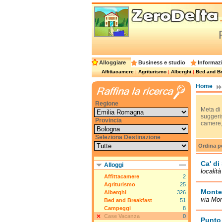
Alloggiare
Business e studio
Informazi
Affittacamere
|
Agriturismo
|
Alberghi
|
Bed and Br
Home
Regione
Meta di 
suggeris
Provincia
camere, 
Seleziona Destinazione
Ordina p
Ca' di
Alloggi
localit
Affittacamere
2
Agriturismo
25
Monte
Alberghi
326
via Mon
Bed and Breakfast
51
Campeggi
8
Case Vacanza
0
Punto 