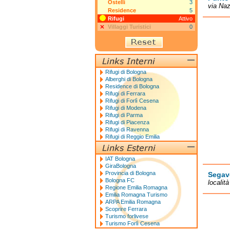
Ostelli
3
via Naz
Residence
5
Rifugi
Attivo
Villaggi Turistici
0
Rifugi di Bologna
Alberghi di Bologna
Residence di Bologna
Rifugi di Ferrara
Rifugi di Forlì Cesena
Rifugi di Modena
Rifugi di Parma
Rifugi di Piacenza
Rifugi di Ravenna
Rifugi di Reggio Emilia
IAT Bologna
GiraBologna
Provincia di Bologna
Segav
Bologna FC
localit
Regione Emilia Romagna
Emilia Romagna Turismo
ARPA Emilia Romagna
Scoprire Ferrara
Turismo forlivese
Turismo Forlì Cesena