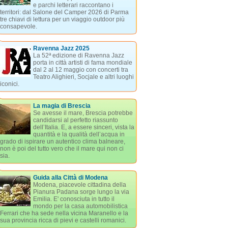
e parchi letterari raccontano i
territori: dal Salone del Camper 2026 di Parma
tre chiavi di lettura per un viaggio outdoor più
consapevole.
Ravenna Jazz 2025
La 52ª edizione di Ravenna Jazz
porta in città artisti di fama mondiale
dal 2 al 12 maggio con concerti tra
Teatro Alighieri, Socjale e altri luoghi
iconici.
La magia di Brescia
Se avesse il mare, Brescia potrebbe
candidarsi al perfetto riassunto
dell’Italia. E, a essere sinceri, vista la
quantità e la qualità dell’acqua in
grado di ispirare un autentico clima balneare,
non è poi del tutto vero che il mare qui non ci
sia.
Guida alla Città di Modena
Modena, piacevole cittadina della
Pianura Padana sorge lungo la via
Emilia. E' conosciuta in tutto il
mondo per la casa automobilistica
Ferrari che ha sede nella vicina Maranello e la
sua provincia ricca di pievi e castelli romanici.