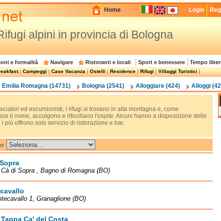
Home
Login
Regi
Rifugi alpini in provincia di Bologna
oni e formalità
Navigare
Ristoranti e locali
Sport e benessere
Tempo liber
eakfast
|
Campeggi
|
Case Vacanza
|
Ostelli
|
Residence
|
Rifugi
|
Villaggi Turistici
|
Emilia Romagna (14731)
Bologna (2541)
Alloggiare (424)
Alloggi (42
sciatori ed escursionisti, i rifugi si trovano in alta montagna e, come
ce il nome, accolgono e rifocillano l'ospite. Alcuni hanno a disposizione delle
i più offrono solo servizio di ristorazione e bar.
er
 Sopra
à Cà di Sopra , Bagno di Romagna (BO)
cavallo
tecavallo 1, Granaglione (BO)
Tappa Ca' del Costa