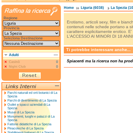
Home
Liguria (6038)
La Spezia (1
Regione
Erotismo, articoli sexy, film e bianch
contenuti nelle schede portano a s
Provincia
carattere esplicitamente erotico
L'ACCESSO AI MINORI DI 18 ANNI
Seleziona Destinazione
Ti potrebbe interessare anche...
Adulti
Spiacenti ma la ricerca non ha prod
Casinò
0
Night Club
0
Parchi naturali ed orti botanici di La
Spezia
Parchi di divertimento di La Spezia
Outlet e spacci aziendali di La
Spezia
Musei di La Spezia
Monumenti, luoghi e palazzi di La
Spezia
Fattorie didattiche di La Spezia
Pinacoteche di La Spezia
Stabilimenti balneari di La Spezia