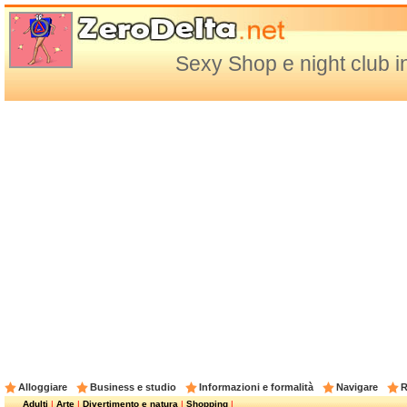
Sexy Shop e night club i
Alloggiare
Business e studio
Informazioni e formalità
Navigare
R
Adulti
|
Arte
|
Divertimento e natura
|
Shopping
|