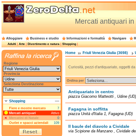
Mercati antiquari in
Alloggiare
Business e studio
Informazioni e formalità
Navigare
R
Adulti
|
Arte
|
Divertimento e natura
|
Shopping
|
Home
Friuli Venezia Giulia (3698)
Regione
Curiosità, pezzi d'antiquariato, oggetti d
Provincia
Ordina per
Seleziona Destinazione
Antiquariato in centro
piazza Giacomo Matteotti , Udine (UD
Shopping
Fiere e mostre mercato
7
Fagagna in soffitta
Mercati antiquari
Attivo
piazza Unità d'Italia 1, Fagagna (UD)
Mercatini di Natale
0
Outlet e spacci aziendali
109
Il baule del diavolo a Cividale
via Scipione da Manzano , Cividale del