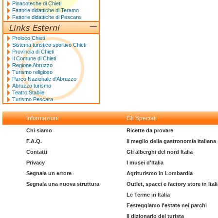
Pinacoteche di Chieti
Fattorie didattiche di Teramo
Fattorie didattiche di Pescara
Proloco Chieti
Sistema turistico sportivo Chieti
Provincia di Chieti
Il Comune di Chieti
Regione Abruzzo
Turismo religioso
Parco Nazionale d'Abruzzo
Abruzzo turismo
Teatro Stabile
Turismo Pescara
Informazioni
Gli Speciali
Chi siamo
Ricette da provare
F.A.Q.
Il meglio della gastronomia italiana
Contatti
Gli alberghi del nord Italia
Privacy
I musei d'Italia
Segnala un errore
Agriturismo in Lombardia
Segnala una nuova struttura
Outlet, spacci e factory store in Ital
Le Terme in Italia
Festeggiamo l'estate nei parchi
Il dizionario del turista