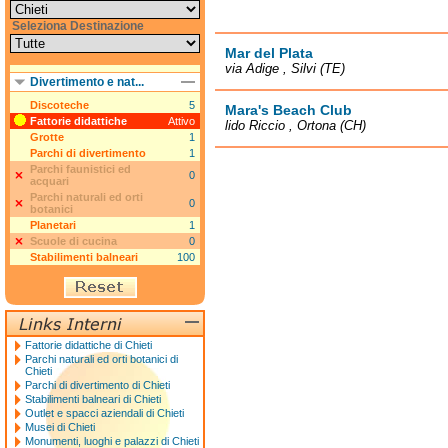
Seleziona Destinazione
Mar del Plata
via Adige , Silvi (TE)
Divertimento e nat...
Discoteche
5
Mara's Beach Club
Fattorie didattiche
Attivo
lido Riccio , Ortona (CH)
Grotte
1
Parchi di divertimento
1
Parchi faunistici ed
0
acquari
Parchi naturali ed orti
0
botanici
Planetari
1
Scuole di cucina
0
Stabilimenti balneari
100
Fattorie didattiche di Chieti
Parchi naturali ed orti botanici di
Chieti
Parchi di divertimento di Chieti
Stabilimenti balneari di Chieti
Outlet e spacci aziendali di Chieti
Musei di Chieti
Monumenti, luoghi e palazzi di Chieti