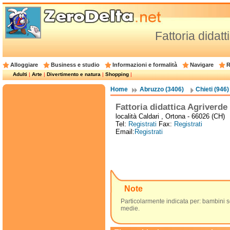
Fattoria didat
Alloggiare
Business e studio
Informazioni e formalità
Navigare
R
Adulti
|
Arte
|
Divertimento e natura
|
Shopping
|
Home
Abruzzo (3406)
Chieti (946)
Fattoria didattica Agriverde
località Caldari , Ortona - 66026 (CH)
Tel:
Registrati
Fax:
Registrati
Email:
Registrati
Note
Particolarmente indicata per: bambini 
medie.