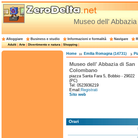
Museo dell' Abbazi
Alloggiare
Business e studio
Informazioni e formalità
Navigare
R
Adulti
|
Arte
|
Divertimento e natura
|
Shopping
|
Home
Emilia Romagna (14731)
Pi
Museo dell' Abbazia di San
Colombano
piazza Santa Fara 5, Bobbio - 29022
(PC)
Tel: 0523936219
Email:
Registrati
Sito web
Orari