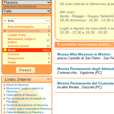
Gli orari indicati si riferiscono 
Seleziona Destinazione
Altri orari:
Aprile - Maggio - Giugno Settembr
18,30 domenica : 10,30 - 12,30 e
Arte
Aree archeologiche
2
Luglio e Agosto da mercoledì a s
Cenni storici e curiosità
0
10,30 - 12,30 e 16,30 - 18,30
Luoghi d'arte
9
Monumenti, luoghi e
27
palazzi
Ti potrebbe interessare anche...
Archivio mostre
14
Musei
Attivo
Museo Mim Museum in Motion
Concerti
5
presso Castello di San Pietro , San Pi
Pinacoteche
4
Teatro
6
Mostra Permanente degli Attrezzi
Cortevecchia , Vigolzone (PC)
Mostra Permanente del Costume 
Musei di Piacenza
località Rivalta , Gazzola (PC)
Monumenti, luoghi e palazzi di
Piacenza
Pinacoteche di Piacenza
Parchi naturali ed orti botanici di
Piacenza
Parchi di divertimento di Piacenza
Outlet e spacci aziendali di Piacenza
Fattorie didattiche di Piacenza