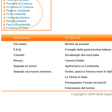
Turismo Cremona
Provincia di Cremona
Il Comune di Cremona
Regione Lombardia
Po di Lombardia
Lombardia d'autore
Navigli Lombardi
Parchi di Lombardia
Provincia di Como
Informazioni
Gli Speciali
Chi siamo
Ricette da provare
F.A.Q.
Il meglio della gastronomia italiana
Contatti
Gli alberghi del nord Italia
Privacy
I musei d'Italia
Segnala un errore
Agriturismo in Lombardia
Segnala una nuova struttura
Outlet, spacci e factory store in Ital
Le Terme in Italia
Festeggiamo l'estate nei parchi
Il dizionario del turista
Copyright © 2004-2026 Supero L