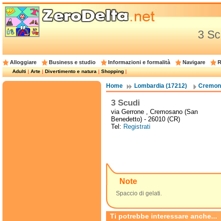
3 Sc
Alloggiare
Business e studio
Informazioni e formalità
Navigare
R
Adulti
|
Arte
|
Divertimento e natura
|
Shopping
|
Home
Lombardia (17212)
Cremona
3 Scudi
via Gerrone , Cremosano (San
Benedetto) - 26010 (CR)
Tel:
Registrati
Note
Spaccio di gelati.
Ti potrebbe interessare anche...