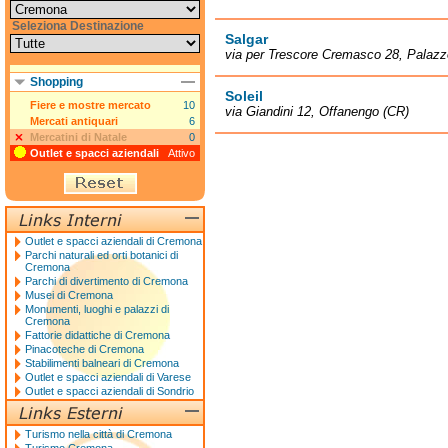
Seleziona Destinazione
Salgar
via per Trescore Cremasco 28, Palaz
Shopping
Soleil
Fiere e mostre mercato
10
via Giandini 12, Offanengo (CR)
Mercati antiquari
6
Mercatini di Natale
0
Outlet e spacci aziendali
Attivo
Outlet e spacci aziendali di Cremona
Parchi naturali ed orti botanici di
Cremona
Parchi di divertimento di Cremona
Musei di Cremona
Monumenti, luoghi e palazzi di
Cremona
Fattorie didattiche di Cremona
Pinacoteche di Cremona
Stabilimenti balneari di Cremona
Outlet e spacci aziendali di Varese
Outlet e spacci aziendali di Sondrio
Turismo nella città di Cremona