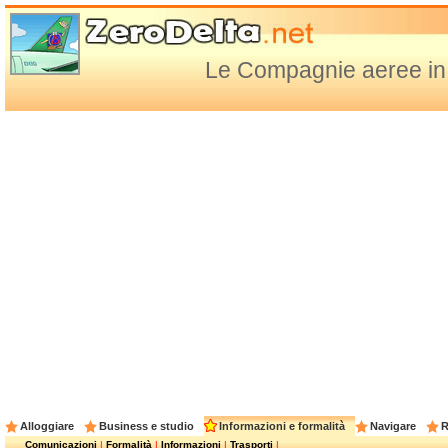
Le Compagnie aeree in 
Alloggiare
Business e studio
Informazioni e formalità
Navigare
R
Comunicazioni
|
Formalità
|
Informazioni
|
Trasporti
|