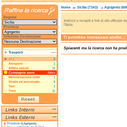
Home
Sicilia (7343)
Agrigento (68
Regione
Indirizzi e recapiti e link al sito ufficia
l'Italia.
Provincia
Seleziona Destinazione
Ti potrebbe interessare anche...
Spiacenti ma la ricerca non ha prod
Trasporti
ACI
0
Aeroporti
1
Affitto veicoli
11
Compagnie aeree
Attivo
Motorizzazione civile
1
Strade ed autostrade
6
Taxi
1
Treni
11
Provincia di Agrigento