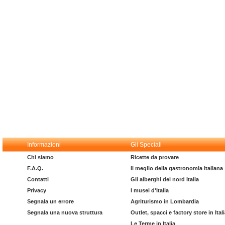
Informazioni
Gli Speciali
Chi siamo
Ricette da provare
F.A.Q.
Il meglio della gastronomia italiana
Contatti
Gli alberghi del nord Italia
Privacy
I musei d'Italia
Segnala un errore
Agriturismo in Lombardia
Segnala una nuova struttura
Outlet, spacci e factory store in Ital
Le Terme in Italia