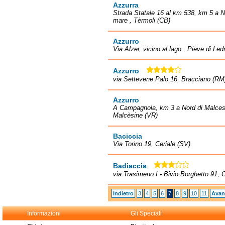
Azzurra
Strada Statale 16 al km 538, km 5 a No
mare , Tèrmoli (CB)
Azzurro
Via Alzer, vicino al lago , Pieve di Led
Azzurro
via Settevene Palo 16, Bracciano (RM
Azzurro
A Campagnola, km 3 a Nord di Malcesin
Malcèsine (VR)
Baciccia
Via Torino 19, Ceriale (SV)
Badiaccia
via Trasimeno I - Bivio Borghetto 91, 
Indietro
3
4
5
6
7
8
9
10
11
Avan
Informazioni
Gli Speciali