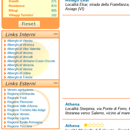
Asiago Ekar
Ostelli
271
Località Ekar, strada della Fratellanza
Residence
874
Asiago (VI)
Rifugi
605
Villaggi Turistici
102
Alberghi di Viterbo
Alberghi di Vicenza
Alberghi di Vibo Valentia
Alberghi di Verona
Alberghi di Vercelli
Alberghi di Verbano-Cusio-Ossola
Alberghi di Venezia
Alberghi di Varese
Alberghi di Udine
Alberghi di Trieste
Veneto agriturismo
Regione Lombardia
Regione Friuli
Regione Piemonte
Athena
Regione Valle d'Aosta
Località Sterpinia, via Ponte di Ferro
Regione Trentino Alto Adige
litoranea verso Salerno, vicino al mar
Regione Veneto
Regione Liguria
Regione Emilia Romagna
Athena
Regione Toscana