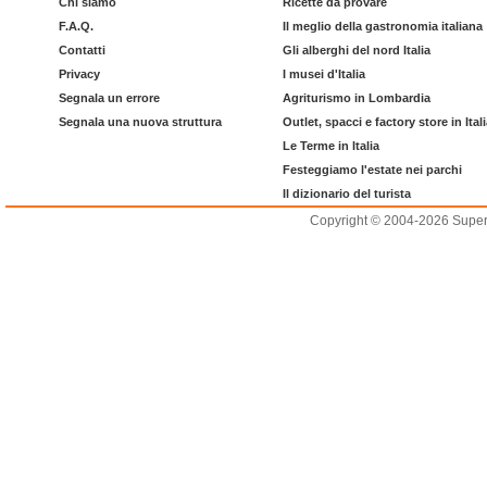
Chi siamo
Ricette da provare
F.A.Q.
Il meglio della gastronomia italiana
Contatti
Gli alberghi del nord Italia
Privacy
I musei d'Italia
Segnala un errore
Agriturismo in Lombardia
Segnala una nuova struttura
Outlet, spacci e factory store in Ital
Le Terme in Italia
Festeggiamo l'estate nei parchi
Il dizionario del turista
Copyright © 2004-2026 Supero L