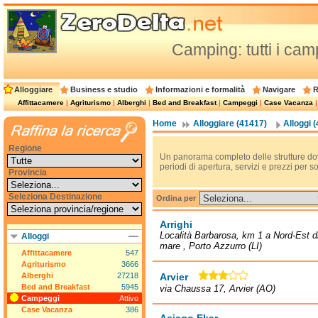
Camping: tutti i camp
Alloggiare
Business e studio
Informazioni e formalità
Navigare
R
Affittacamere
|
Agriturismo
|
Alberghi
|
Bed and Breakfast
|
Campeggi
|
Case Vacanza
Home
Alloggiare (41417)
Alloggi 
Regione
Un panorama completo delle strutture do
periodi di apertura, servizi e prezzi per 
Provincia
Seleziona Destinazione
Ordina per
Arrighi
Località Barbarosa, km 1 a Nord-Est di
Alloggi
mare , Porto Azzurro (LI)
Affittacamere
547
Agriturismo
3666
Alberghi
27218
Arvier
Bed and Breakfast
5945
via Chaussa 17, Arvier (AO)
Campeggi
Attivo
Case Vacanza
386