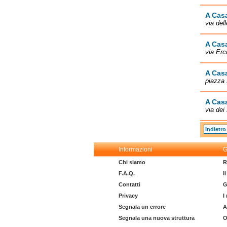
A Casa
via del
A Casa
via Erc
A Casa
piazza
A Casa
via de
Indietro
Informazioni
G
Chi siamo
R
F.A.Q.
I
Contatti
G
Privacy
I
Segnala un errore
A
Segnala una nuova struttura
O