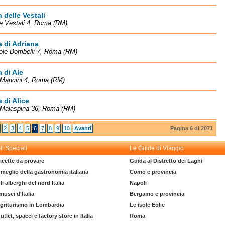
 delle Vestali
le Vestali 4, Roma (RM)
 di Adriana
ole Bombelli 7, Roma (RM)
 di Ale
 Mancini 4, Roma (RM)
 di Alice
i Malaspina 36, Roma (RM)
2
3
4
5
6
7
8
9
10
Avanti
Pagina 6 di 2071
li Speciali
Le Guide di Viaggio
icette da provare
Guida al Distretto dei Laghi
l meglio della gastronomia italiana
Como e provincia
li alberghi del nord Italia
Napoli
 musei d'Italia
Bergamo e provincia
griturismo in Lombardia
Le isole Eolie
utlet, spacci e factory store in Italia
Roma