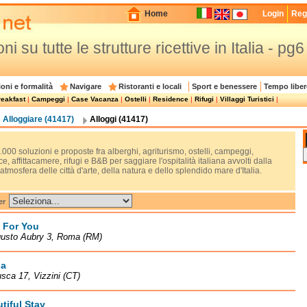
Home
Login
Regi
i su tutte le strutture ricettive in Italia - pg6
oni e formalità
Navigare
Ristoranti e locali
Sport e benessere
Tempo liber
eakfast
|
Campeggi
|
Case Vacanza
|
Ostelli
|
Residence
|
Rifugi
|
Villaggi Turistici
|
Alloggiare (41417)
Alloggi (41417)
.000 soluzioni e proposte fra alberghi, agriturismo, ostelli, campeggi,
e, affittacamere, rifugi e B&B per saggiare l'ospitalità italiana avvolti dalla
tmosfera delle città d'arte, della natura e dello splendido mare d'Italia.
er
 For You
gusto Aubry 3, Roma (RM)
ia
usca 17, Vizzini (CT)
tiful Stay