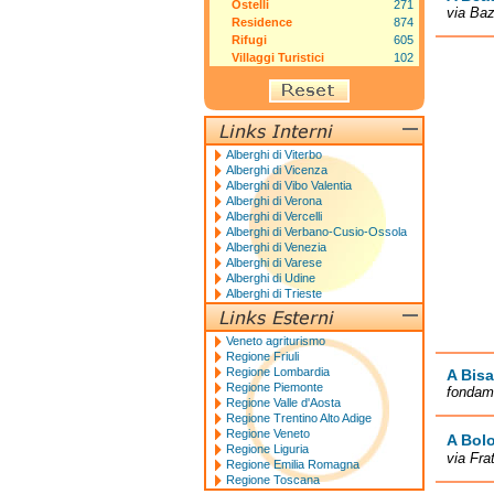
Ostelli
271
via Ba
Residence
874
Rifugi
605
Villaggi Turistici
102
Alberghi di Viterbo
Alberghi di Vicenza
Alberghi di Vibo Valentia
Alberghi di Verona
Alberghi di Vercelli
Alberghi di Verbano-Cusio-Ossola
Alberghi di Venezia
Alberghi di Varese
Alberghi di Udine
Alberghi di Trieste
Veneto agriturismo
Regione Friuli
Regione Lombardia
A Bisa
Regione Piemonte
fondame
Regione Valle d'Aosta
Regione Trentino Alto Adige
Regione Veneto
A Bol
Regione Liguria
via Fra
Regione Emilia Romagna
Regione Toscana