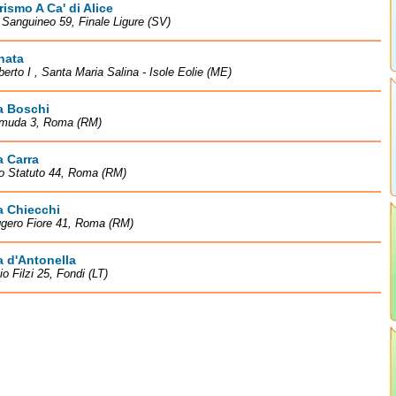
rismo A Ca' di Alice
à Sanguineo 59, Finale Ligure (SV)
nata
erto I , Santa Maria Salina - Isole Eolie (ME)
a Boschi
emuda 3, Roma (RM)
 Carra
lo Statuto 44, Roma (RM)
a Chiecchi
ggero Fiore 41, Roma (RM)
 d'Antonella
io Filzi 25, Fondi (LT)