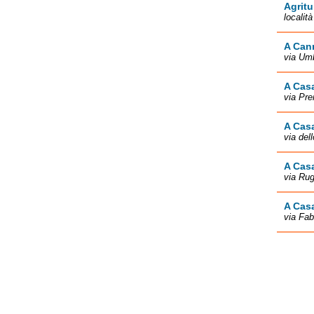
Agritu
localit
A Can
via Umb
A Cas
via Pr
A Casa
via del
A Cas
via Ru
A Casa
via Fab