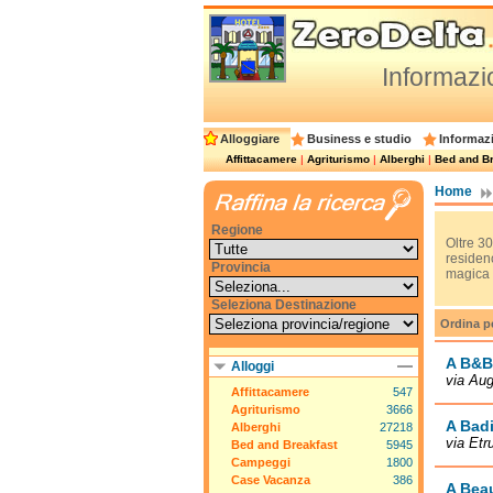
Informazion
Alloggiare
Business e studio
Informazi
Affittacamere
|
Agriturismo
|
Alberghi
|
Bed and Br
Home
Regione
Oltre 30
residenc
Provincia
magica a
Seleziona Destinazione
Ordina p
A B&B
Alloggi
via Au
Affittacamere
547
Agriturismo
3666
A Bad
Alberghi
27218
via Etr
Bed and Breakfast
5945
Campeggi
1800
Case Vacanza
386
A Beau