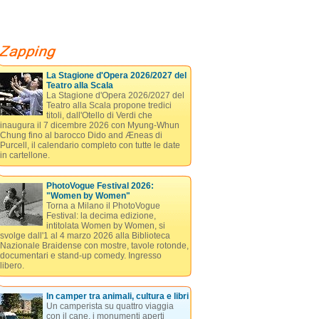
La Stagione d'Opera 2026/2027 del
Teatro alla Scala
La Stagione d'Opera 2026/2027 del
Teatro alla Scala propone tredici
titoli, dall'Otello di Verdi che
inaugura il 7 dicembre 2026 con Myung-Whun
Chung fino al barocco Dido and Æneas di
Purcell, il calendario completo con tutte le date
in cartellone.
PhotoVogue Festival 2026:
"Women by Women"
Torna a Milano il PhotoVogue
Festival: la decima edizione,
intitolata Women by Women, si
svolge dall'1 al 4 marzo 2026 alla Biblioteca
Nazionale Braidense con mostre, tavole rotonde,
documentari e stand-up comedy. Ingresso
libero.
In camper tra animali, cultura e libri
Un camperista su quattro viaggia
con il cane, i monumenti aperti