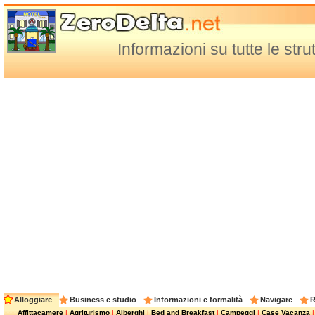
Informazioni su tutte le strut
Alloggiare
Business e studio
Informazioni e formalità
Navigare
R
Affittacamere
|
Agriturismo
|
Alberghi
|
Bed and Breakfast
|
Campeggi
|
Case Vacanza