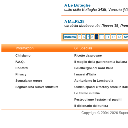
A Le Boteghe
calle delle Botteghe 3438, Venezia (V
A Ma.Ri.38
via della Madonna del Riposo 38, Ro
Indietro
5
6
7
8
9
10
11
12
13
Av
Informazioni
Gli Speciali
Chi siamo
Ricette da provare
F.A.Q.
Il meglio della gastronomia italiana
Contatti
Gli alberghi del nord Italia
Privacy
I musei d'Italia
Segnala un errore
Agriturismo in Lombardia
Segnala una nuova struttura
Outlet, spacci e factory store in Ital
Le Terme in Italia
Festeggiamo l'estate nei parchi
Il dizionario del turista
Copyright © 2004-2026 Supero L