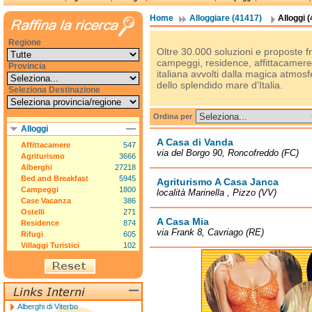
Home
Alloggiare (41417)
Alloggi 
Regione
Oltre 30.000 soluzioni e proposte fra
campeggi, residence, affittacamere, 
Provincia
italiana avvolti dalla magica atmosfe
dello splendido mare d'Italia.
Seleziona Destinazione
Ordina per
Alloggi
A Casa di Vanda
Affittacamere
547
via del Borgo 90, Roncofreddo (FC)
Agriturismo
3666
Alberghi
27218
Bed and Breakfast
5945
Agriturismo A Casa Janca
Campeggi
1800
località Marinella , Pizzo (VV)
Case Vacanza
386
Ostelli
271
A Casa Mia
Residence
874
via Frank 8, Cavriago (RE)
Rifugi
605
Villaggi Turistici
102
Alberghi di Viterbo