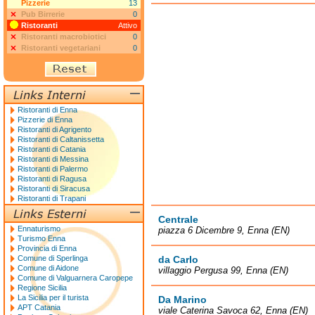
Pizzerie
13
Pub Birrerie
0
Ristoranti
Attivo
Ristoranti macrobiotici
0
Ristoranti vegetariani
0
Ristoranti di Enna
Pizzerie di Enna
Ristoranti di Agrigento
Ristoranti di Caltanissetta
Ristoranti di Catania
Ristoranti di Messina
Ristoranti di Palermo
Ristoranti di Ragusa
Ristoranti di Siracusa
Ristoranti di Trapani
Centrale
Ennaturismo
piazza 6 Dicembre 9, Enna (EN)
Turismo Enna
Provincia di Enna
Comune di Sperlinga
da Carlo
Comune di Aidone
villaggio Pergusa 99, Enna (EN)
Comune di Valguarnera Caropepe
Regione Sicilia
La Sicilia per il turista
Da Marino
APT Catania
viale Caterina Savoca 62, Enna (EN)