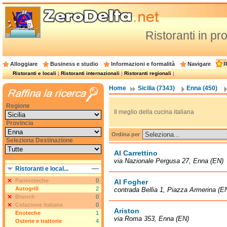
Ristoranti in pr
Alloggiare
Business e studio
Informazioni e formalità
Navigare
R
Ristoranti e locali
|
Ristoranti internazionali
|
Ristoranti regionali
|
Home
Sicilia (7343)
Enna (450)
Regione
Il meglio della cucina italiana
Provincia
Ordina per
Seleziona Destinazione
Al Carrettino
via Nazionale Pergusa 27, Enna (EN)
Ristoranti e local...
Paninoteche
0
Al Fogher
Autogrill
2
contrada Bellia 1, Piazza Armerina (E
Brunch
0
Colazione italiana
0
Ariston
Enoteche
1
via Roma 353, Enna (EN)
Osterie e trattorie
4