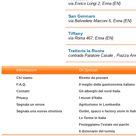
via Enrico Longi 2, Enna (EN)
San Gennaro
via Belvedere Marconi 6, Enna (EN)
Tiffany
via Roma 467, Enna (EN)
Trattoria la Ruota
contrada Paratore Casale , Piazza Ar
Informazioni
Gli Speciali
Chi siamo
Ricette da provare
F.A.Q.
Il meglio della gastronomia italiana
Contatti
Gli alberghi del nord Italia
Privacy
I musei d'Italia
Segnala un errore
Agriturismo in Lombardia
Segnala una nuova struttura
Outlet, spacci e factory store in Ital
Le Terme in Italia
Festeggiamo l'estate nei parchi
Il dizionario del turista