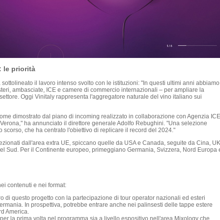
le priorità
ottolineato il lavoro intenso svolto con le istituzioni: "In questi ultimi anni abbiamo
isteri, ambasciate, ICE e camere di commercio internazionali – per ampliare la
ettore. Oggi Vinitaly rappresenta l'aggregatore naturale del vino italiano sui
come dimostrato dal piano di incoming realizzato in collaborazione con Agenzia ICE
a Verona," ha annunciato il direttore generale Adolfo Rebughini. "Una selezione
o scorso, che ha centrato l'obiettivo di replicare il record del 2024."
ezionati dall'area extra UE, spiccano quelle da USA e Canada, seguite da Cina, UK
del Sud. Per il Continente europeo, primeggiano Germania, Svizzera, Nord Europa 
ei contenuti e nei format:
ro di questo progetto con la partecipazione di tour operator nazionali ed esteri
Germania. In prospettiva, potrebbe entrare anche nei palinsesti delle tappe estere
rd America.
er la prima volta nel programma sia a livello espositivo nell'area Mixology che