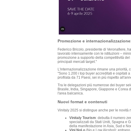
Promozione e internazionalizzazione: 
Federico Bricolo, presidente di Veronafiere, ha s
lavorato intensamente con le istituzioni – min
promozione a supporto della competitività del s
principali mercati target."
L'internazionalizzazione rimane una priorità, 
"Sono 1.200 i top buyer accreditati e ospitati 
profilata da 71 Paesi, sei in più rispetto all'ann
Tra le delegazioni più numerose dei buyer sel
Brasile, India, Singapore, Giappone e Corea 
l'area balcanica.
Nuovi format e contenuti
Vinitaly 2025 si distingue anche per le novità n
Vinitaly Tourism
: debutta il numero ze
specializzati da Stati Uniti, Spagna e 
della manifestazione in Asia, Sud e No
Vini NoLo
(No e Low Alcohol): entrano p