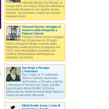
intitolata Women by Women, si
svolge dall'1 al 4 marzo 2026 alla Biblioteca
Nazionale Braidense con mostre, tavole
rotonde, documentari e stand-up comedy.
Ingresso libero.
Giovanni Gastel: omaggio al
maestro della fotografia a
Palazzo Citterio
Palazzo Citterio rende omaggio
dal 30 gennaio al 26 luglio
2026 a Giovanni Gastel, maestro della
fotografia contemporanea scomparso nel
2021. Una retrospettiva completa che
celebra l'ambasciatore dell'eleganza
milanese nel mondo.
.
Van Gogh a Perugia:
,
L'Arlesiana
e
Dal 2 luglio al 27 settembre
2026 la Galleria Nazionale
dell'Umbria, a Perugia, espone
L'Arlesiana di Vincent van Gogh, prestito
straordinario della GNAMC di Roma,
affiancata dai ritratti femminili degli italiani a
Parigi nel secondo Ottocento.
Elliott Erwitt. Icons. L'arte di