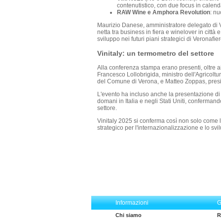
contenutistico, con due focus in calenda
RAW Wine e Amphora Revolution
: nu
Maurizio Danese, amministratore delegato di Ver
netta tra business in fiera e winelover in città 
sviluppo nei futuri piani strategici di Veronafier
Vinitaly: un termometro del settore
Alla conferenza stampa erano presenti, oltre ai v
Francesco Lollobrigida, ministro dell'Agricoltu
del Comune di Verona, e Matteo Zoppas, pres
L'evento ha incluso anche la presentazione di 
domani in Italia e negli Stati Uniti, confermand
settore.
Vinitaly 2025 si conferma così non solo come la
strategico per l'internazionalizzazione e lo svi
Informazioni
G
Chi siamo
R