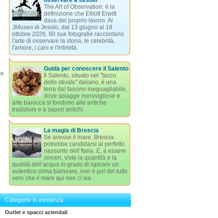
osservare a Jesolo
The Art of Observation: è la
definizione che Elliott Erwitt
dava del proprio lavoro. Al
JMuseo di Jesolo, dal 13 giugno al 18
ottobre 2026, 80 sue fotografie raccontano
l'arte di osservare la storia, le celebrità,
l'amore, i cani e l'intimità.
Guida per conoscere il Salento
ve
Il Salento, situato nel "tacco
dello stivale" italiano, è una
terra dal fascino ineguagliabile,
dove spiagge meravigliose e
arte barocca si fondono alle antiche
tradizioni e a sapori antichi.
La magia di Brescia
Se avesse il mare, Brescia
potrebbe candidarsi al perfetto
riassunto dell’Italia. E, a essere
sinceri, vista la quantità e la
qualità dell’acqua in grado di ispirare un
autentico clima balneare, non è poi del tutto
vero che il mare qui non ci sia.
Categorie in evidenza
Outlet e spacci aziendali