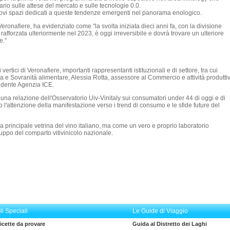
rio sulle attese del mercato e sulle tecnologie 0.0.
ovi spazi dedicati a queste tendenze emergenti nel panorama enologico.
onafiere, ha evidenziato come "la svolta iniziata dieci anni fa, con la divisione
e rafforzata ulteriormente nel 2023, è oggi irreversibile e dovrà trovare un ulteriore
e."
ertici di Veronafiere, importanti rappresentanti istituzionali e di settore, tra cui
ra e Sovranità alimentare, Alessia Rotta, assessore al Commercio e attività produtti
idente Agenzia ICE.
una relazione dell'Osservatorio Uiv-Vinitaly sui consumatori under 44 di oggi e di
o l'attenzione della manifestazione verso i trend di consumo e le sfide future del
 principale vetrina del vino italiano, ma come un vero e proprio laboratorio
luppo del comparto vitivinicolo nazionale.
li Speciali
Le Guide di Viaggio
icette da provare
Guida al Distretto dei Laghi