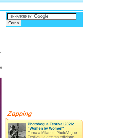
,
le
PhotoVogue Festival 2026:
"Women by Women"
Torna a Milano il PhotoVogue
Festival: la decima edizione,