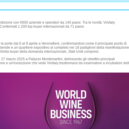
 edizione con 4000 aziende e operatori da 140 paesi. Tra le novità: Vinitaly
onfermati 1.200 top buyer internazionali da 71 paesi.
 le porte dal 6 al 9 aprile a Veronafiere, confermandosi come il principale punto di
aziende e un quartiere espositivo al completo nei 18 padiglioni della manifestazione
 30mila buyer della domanda internazionale, Stati Uniti compresi.
l 27 marzo 2025 a Palazzo Montemartini, delineando gli obiettivi principali
one e un'evoluzione che vede Vinitaly trasformarsi da osservatore a incubatore del