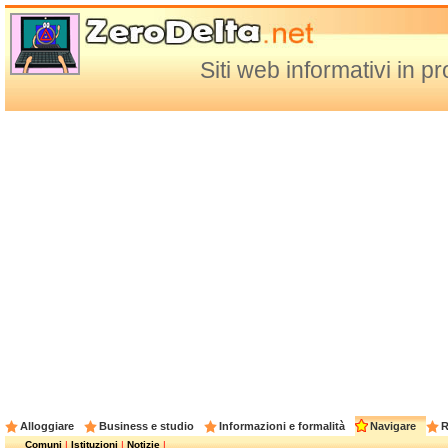
Siti web informativi in p
Alloggiare
Business e studio
Informazioni e formalità
Navigare
R
Comuni
|
Istituzioni
|
Notizie
|