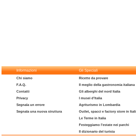
Informazioni
Gli Speciali
Chi siamo
Ricette da provare
F.A.Q.
Il meglio della gastronomia italiana
Contatti
Gli alberghi del nord Italia
Privacy
I musei d'Italia
Segnala un errore
Agriturismo in Lombardia
Segnala una nuova struttura
Outlet, spacci e factory store in Ital
Le Terme in Italia
Festeggiamo l'estate nei parchi
Il dizionario del turista