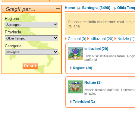
Home
Sardegna (3498)
Olbia Temp
Regione
Conoscere l'Italia via Internet: chat line, 
italiana.
Provincia
Comuni (0)
Istituzioni (20)
Notizie (1)
Categoria
Istituzioni
(20)
I link ai siti istituzionali italiani, Reg
periferici.
Regioni (20)
Notizie
(1)
Notizie fresche dall'Italia: i siti web 
le radio.
Televisioni (1)