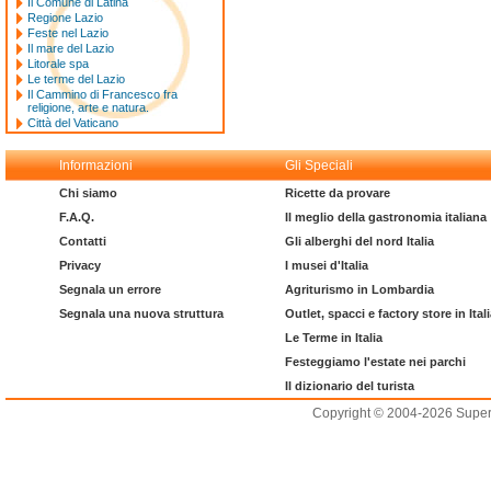
Il Comune di Latina
Regione Lazio
Feste nel Lazio
Il mare del Lazio
Litorale spa
Le terme del Lazio
Il Cammino di Francesco fra
religione, arte e natura.
Città del Vaticano
Informazioni
Gli Speciali
Chi siamo
Ricette da provare
F.A.Q.
Il meglio della gastronomia italiana
Contatti
Gli alberghi del nord Italia
Privacy
I musei d'Italia
Segnala un errore
Agriturismo in Lombardia
Segnala una nuova struttura
Outlet, spacci e factory store in Ital
Le Terme in Italia
Festeggiamo l'estate nei parchi
Il dizionario del turista
Copyright © 2004-2026 Supero L