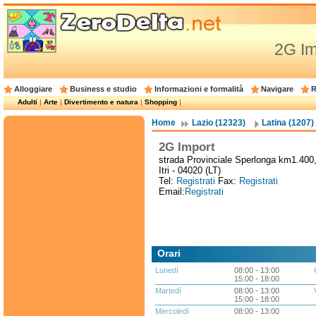
2G Im
Alloggiare
Business e studio
Informazioni e formalità
Navigare
R
Adulti
|
Arte
|
Divertimento e natura
|
Shopping
|
Home
Lazio (12323)
Latina (1207)
2G Import
strada Provinciale Sperlonga km1.400
Itri - 04020 (LT)
Tel:
Registrati
Fax:
Registrati
Email:
Registrati
Orari
Lunedì
08:00 - 13:00
15:00 - 18:00
Martedì
08:00 - 13:00
15:00 - 18:00
Mercoledì
08:00 - 13:00