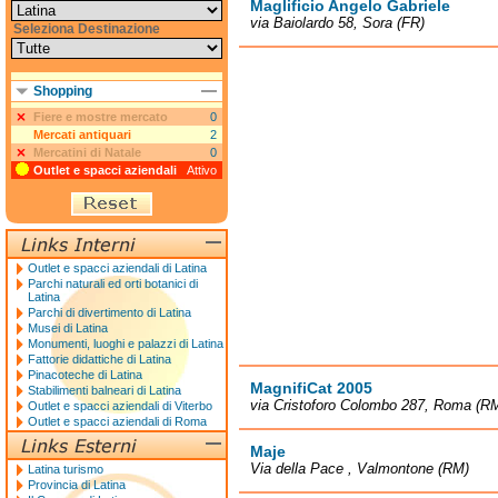
Maglificio Angelo Gabriele
via Baiolardo 58, Sora (FR)
Seleziona Destinazione
Shopping
Fiere e mostre mercato
0
Mercati antiquari
2
Mercatini di Natale
0
Outlet e spacci aziendali
Attivo
Outlet e spacci aziendali di Latina
Parchi naturali ed orti botanici di
Latina
Parchi di divertimento di Latina
Musei di Latina
Monumenti, luoghi e palazzi di Latina
Fattorie didattiche di Latina
Pinacoteche di Latina
MagnifiCat 2005
Stabilimenti balneari di Latina
via Cristoforo Colombo 287, Roma (R
Outlet e spacci aziendali di Viterbo
Outlet e spacci aziendali di Roma
Maje
Via della Pace , Valmontone (RM)
Latina turismo
Provincia di Latina