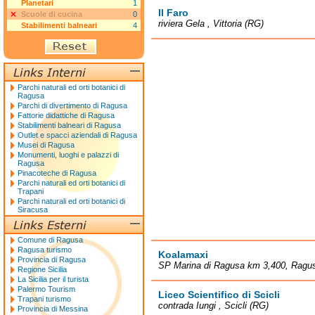
Planetari
1
Il Faro
Scuole di cucina
0
riviera Gela , Vittoria (RG)
Stabilimenti balneari
4
Parchi naturali ed orti botanici di
Ragusa
Parchi di divertimento di Ragusa
Fattorie didattiche di Ragusa
Stabilimenti balneari di Ragusa
Outlet e spacci aziendali di Ragusa
Musei di Ragusa
Monumenti, luoghi e palazzi di
Ragusa
Pinacoteche di Ragusa
Parchi naturali ed orti botanici di
Trapani
Parchi naturali ed orti botanici di
Siracusa
Comune di Ragusa
Ragusa turismo
Koalamaxi
Provincia di Ragusa
SP Marina di Ragusa km 3,400, Ragu
Regione Sicilia
La Sicilia per il turista
Palermo Tourism
Liceo Scientifico di Scicli
Trapani turismo
contrada Iungi , Scicli (RG)
Provincia di Messina