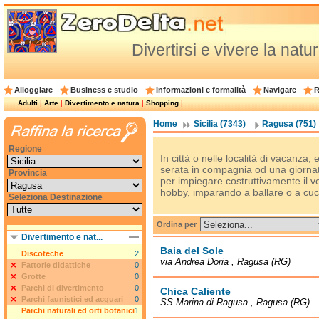
Divertirsi e vivere la nat
Alloggiare
Business e studio
Informazioni e formalità
Navigare
R
Adulti
|
Arte
|
Divertimento e natura
|
Shopping
|
Home
Sicilia (7343)
Ragusa (751)
Regione
In città o nelle località di vacanz
serata in compagnia od una giornata a
Provincia
per impiegare costruttivamente il 
hobby, imparando a ballare o a cuc
Seleziona Destinazione
Ordina per
Divertimento e nat...
Baia del Sole
Discoteche
2
via Andrea Doria , Ragusa (RG)
Fattorie didattiche
0
Grotte
0
Parchi di divertimento
0
Chica Caliente
Parchi faunistici ed acquari
0
SS Marina di Ragusa , Ragusa (RG)
Parchi naturali ed orti botanici
1