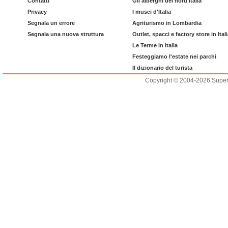
Contatti
Gli alberghi del nord Italia
Privacy
I musei d'Italia
Segnala un errore
Agriturismo in Lombardia
Segnala una nuova struttura
Outlet, spacci e factory store in Ital
Le Terme in Italia
Festeggiamo l'estate nei parchi
Il dizionario del turista
Copyright © 2004-2026 Supero L