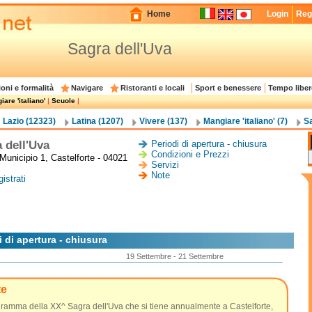
Home
Login
Regi
Sagra dell'Uva
oni e formalità
Navigare
Ristoranti e locali
Sport e benessere
Tempo liber
are 'italiano'
|
Scuole
|
Lazio (12323)
Latina (1207)
Vivere (137)
Mangiare 'italiano' (7)
Sa
 dell'Uva
Periodi di apertura - chiusura
Condizioni e Prezzi
Municipio 1, Castelforte - 04021
Servizi
Note
istrati
i di apertura - chiusura
19 Settembre - 21 Settembre
te
gramma della XX^ Sagra dell'Uva che si tiene annualmente a Castelforte,