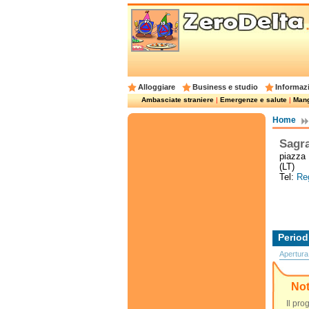
Alloggiare
Business e studio
Informazi
Ambasciate straniere
|
Emergenze e salute
|
Mangi
Home
Sagra
piazza 
(LT)
Tel:
Reg
Period
Apertura
No
Il pro