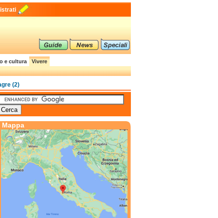
strati
o e cultura
Vivere
gre (2)
Mappa