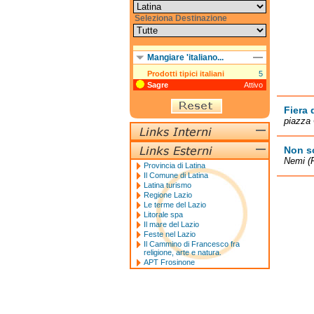
Seleziona Destinazione
Mangiare 'italiano...
Prodotti tipici italiani
5
Sagre
Attivo
Fiera 
piazza 
Non s
Nemi (
Provincia di Latina
Il Comune di Latina
Latina turismo
Regione Lazio
Le terme del Lazio
Litorale spa
Il mare del Lazio
Feste nel Lazio
Il Cammino di Francesco fra
religione, arte e natura.
APT Frosinone