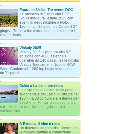
Estate in Sicilia: Tre eventi DOC
Il Consorzio di Tutela Vini DOC
Sicilia inaugura l'estate 2025 con
eventi di degustazione a Noto,
Taormina il 25 giugno e Cefalù il 27
giugno. Tre location d'eccezione per scoprire i
vini dell'isola.
Vinitaly 2025
Vinitaly 2025 si prepara alla 57ª
edizione con 4000 aziende e
operatori da 140 paesi. Tra le novità:
Vinitaly Tourism, vini NoLo e RAW
Wine. Confermati 1.200 top buyer internazionali
da 71 paesi.
Guida a Latina e provincia
La provincia di Latina, nella parte
sudorientale del Lazio, fu istituita nel
1934, ha 33 comuni e si estende per
2250 kmq. Fonda la sua economia
sul turismo, su una fiorente agricoltura e
sull'industria.
A Brescia, il vino è rosa
Un itinerario targato Visit Brescia tra
le migliori cantine a conduzione