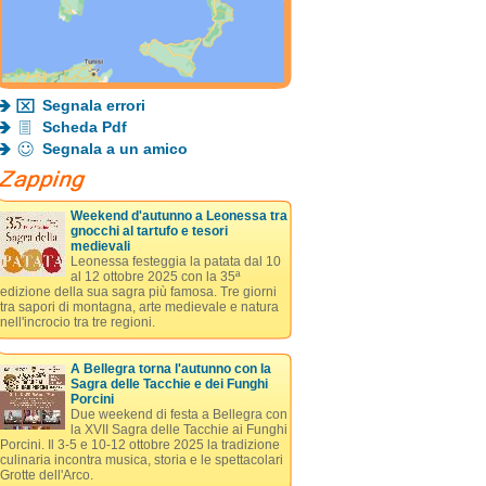
Segnala errori
Scheda Pdf
Segnala a un amico
Weekend d'autunno a Leonessa tra
gnocchi al tartufo e tesori
medievali
Leonessa festeggia la patata dal 10
al 12 ottobre 2025 con la 35ª
edizione della sua sagra più famosa. Tre giorni
tra sapori di montagna, arte medievale e natura
nell'incrocio tra tre regioni.
A Bellegra torna l'autunno con la
Sagra delle Tacchie e dei Funghi
Porcini
Due weekend di festa a Bellegra con
la XVII Sagra delle Tacchie ai Funghi
Porcini. Il 3-5 e 10-12 ottobre 2025 la tradizione
culinaria incontra musica, storia e le spettacolari
Grotte dell'Arco.