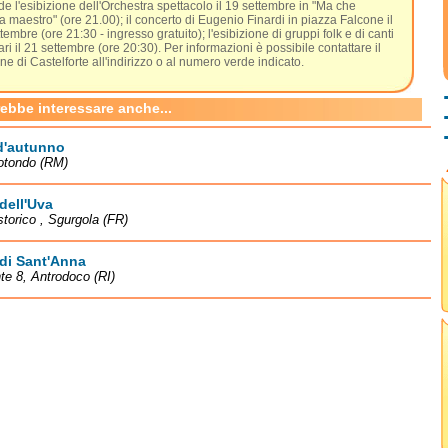
e l'esibizione dell'Orchestra spettacolo il 19 settembre in "Ma che
 maestro" (ore 21.00); il concerto di Eugenio Finardi in piazza Falcone il
tembre (ore 21:30 - ingresso gratuito); l'esibizione di gruppi folk e di canti
ri il 21 settembre (ore 20:30). Per informazioni è possibile contattare il
 di Castelforte all'indirizzo o al numero verde indicato.
rebbe interessare anche...
d'autunno
otondo (RM)
dell'Uva
storico , Sgurgola (FR)
di Sant'Anna
te 8, Antrodoco (RI)