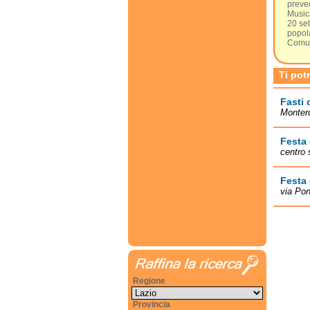
preved
Musica
20 set
popola
Comune
Ti pot
Fasti 
Monter
Festa 
centro 
Festa 
via Pon
Regione
Provincia