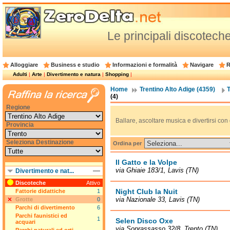
Le principali discoteche
Alloggiare
Business e studio
Informazioni e formalità
Navigare
R
Adulti
|
Arte
|
Divertimento e natura
|
Shopping
|
Home
Trentino Alto Adige (4359)
T
(4)
Regione
Ballare, ascoltare musica e divertirsi con 
Provincia
Seleziona Destinazione
Ordina per
Il Gatto e la Volpe
via Ghiaie 183/1, Lavis (TN)
Divertimento e nat...
Discoteche
Attivo
Night Club la Nuit
Fattorie didattiche
1
via Nazionale 33, Lavis (TN)
Grotte
0
Parchi di divertimento
6
Parchi faunistici ed
1
Selen Disco Oxe
acquari
via Soprassasso 32/8, Trento (TN)