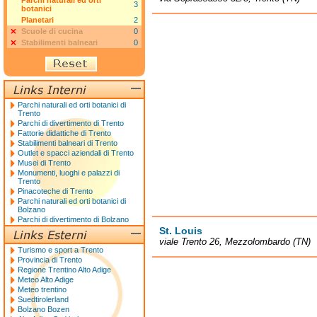
Parchi naturali ed orti
3
botanici
Planetari
2
Scuole di cucina
0
Stabilimenti balneari
0
Parchi naturali ed orti botanici di
Trento
Parchi di divertimento di Trento
Fattorie didattiche di Trento
Stabilimenti balneari di Trento
Outlet e spacci aziendali di Trento
Musei di Trento
Monumenti, luoghi e palazzi di
Trento
Pinacoteche di Trento
Parchi naturali ed orti botanici di
Bolzano
Parchi di divertimento di Bolzano
St. Louis
viale Trento 26, Mezzolombardo (TN)
Turismo e sport a Trento
Provincia di Trento
Regione Trentino Alto Adige
Meteo Alto Adige
Meteo trentino
Suedtirolerland
Bolzano Bozen