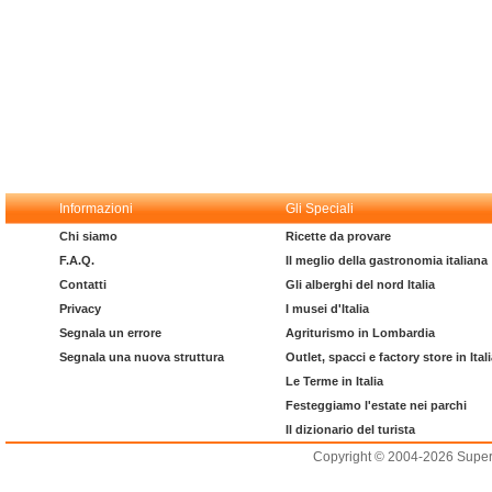
Informazioni
Gli Speciali
Chi siamo
Ricette da provare
F.A.Q.
Il meglio della gastronomia italiana
Contatti
Gli alberghi del nord Italia
Privacy
I musei d'Italia
Segnala un errore
Agriturismo in Lombardia
Segnala una nuova struttura
Outlet, spacci e factory store in Ital
Le Terme in Italia
Festeggiamo l'estate nei parchi
Il dizionario del turista
Copyright © 2004-2026 Supero L