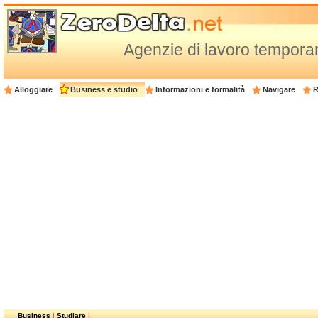
Agenzie di lavoro temporan
Alloggiare
Business e studio
Informazioni e formalità
Navigare
R
Business
|
Studiare
|