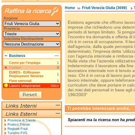
Home
Friuli Venezia Giulia (3698)
Regione
Esistono agenzie che offrono lavorat
imprese che richiedono una determi
Provincia
periodo di tempo limitato. Si pongo
l'incontro tra domanda e offerta di
Seleziona Destinazione
chi è in cerca di occupazione. Il la
dall'agenzia, dalla quale percepirà
determinato; l'impresa detta 'utilizz
Business
con l'agenzia interinale e rimborsa 
Nulla vieta che l'azienda utilizzat
Centri per l'impiego
1
indeterminato il lavoratore alla fine
Corrieri
0
lavoratore interinale non è tenuto a 
EURES - EURopean
1
reso. Chi è in cerca di lavoro può p
Employment Services
lavoro interinale, oppure telefonare 
Fiere settoriali
1
curriculum che deve portare in calce
Lavoro temporaneo
Attivo
dei miei dati personali in base agli 
196/2003"
Ti potrebbe interessare anche...
Spiacenti ma la ricerca non ha prod
Provincia di Trieste
Proloco Trieste
Regione Friuli
Turismo FVG