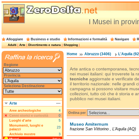
I Musei in provi
Alloggiare
Business e studio
Informazioni e formalità
Navigare
R
Adulti
|
Arte
|
Divertimento e natura
|
Shopping
|
Home
Abruzzo (3406)
L'Aquila (92
Regione
Arte antica o contemporanea, tecno
nei musei italiani: qui troverete la 
Provincia
tecniche
aggiornate e verificate del
il territorio nazionale: nelle grandi c
Seleziona Destinazione
campagna si possono visitare musei
collezioni, tutto ciò che è storia e 
pubblico nei musei italiani.
Arte
Aree archeologiche
4
Ordina per
Cenni storici e curiosità
0
Luoghi d'arte
5
Museo Amiternum
Monumenti, luoghi e
23
frazione San Vittorino , L'Aquila (AQ)
palazzi
Archivio mostre
3