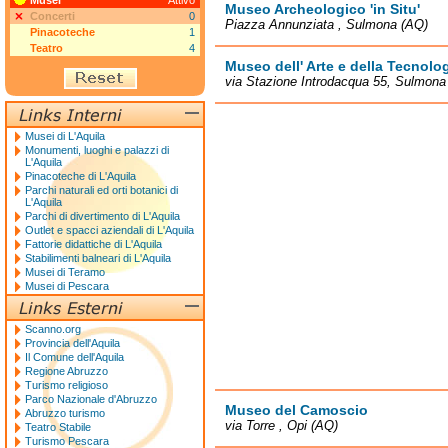
Musei
Attivo
Museo Archeologico 'in Situ'
Concerti
0
Piazza Annunziata , Sulmona (AQ)
Pinacoteche
1
Teatro
4
Museo dell' Arte e della Tecnolo
via Stazione Introdacqua 55, Sulmona
Musei di L'Aquila
Monumenti, luoghi e palazzi di
L'Aquila
Pinacoteche di L'Aquila
Parchi naturali ed orti botanici di
L'Aquila
Parchi di divertimento di L'Aquila
Outlet e spacci aziendali di L'Aquila
Fattorie didattiche di L'Aquila
Stabilimenti balneari di L'Aquila
Musei di Teramo
Musei di Pescara
Scanno.org
Provincia dell'Aquila
Il Comune dell'Aquila
Regione Abruzzo
Turismo religioso
Parco Nazionale d'Abruzzo
Museo del Camoscio
Abruzzo turismo
via Torre , Opi (AQ)
Teatro Stabile
Turismo Pescara