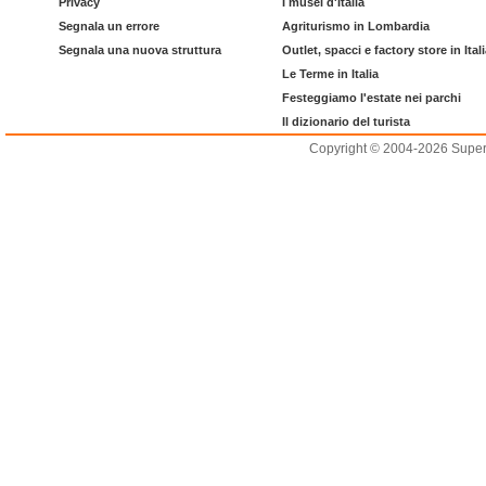
Privacy
I musei d'Italia
Segnala un errore
Agriturismo in Lombardia
Segnala una nuova struttura
Outlet, spacci e factory store in Ital
Le Terme in Italia
Festeggiamo l'estate nei parchi
Il dizionario del turista
Copyright © 2004-2026 Supero L