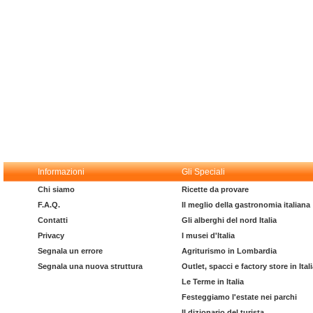
Informazioni
Gli Speciali
Chi siamo
Ricette da provare
F.A.Q.
Il meglio della gastronomia italiana
Contatti
Gli alberghi del nord Italia
Privacy
I musei d'Italia
Segnala un errore
Agriturismo in Lombardia
Segnala una nuova struttura
Outlet, spacci e factory store in Ital
Le Terme in Italia
Festeggiamo l'estate nei parchi
Il dizionario del turista