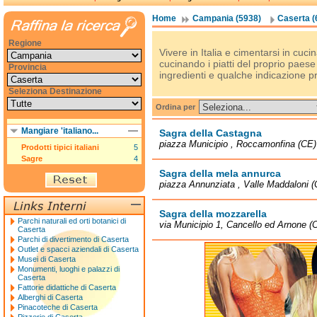
Home
Campania (5938)
Caserta (
Regione
Vivere in Italia e cimentarsi in cuc
cucinando i piatti del proprio paes
Provincia
ingredienti e qualche indicazione pr
Seleziona Destinazione
Ordina per
Mangiare 'italiano...
Sagra della Castagna
piazza Municipio , Roccamonfina (CE)
Prodotti tipici italiani
5
Sagre
4
Sagra della mela annurca
piazza Annunziata , Valle Maddaloni (
Sagra della mozzarella
Parchi naturali ed orti botanici di
via Municipio 1, Cancello ed Arnone (
Caserta
Parchi di divertimento di Caserta
Outlet e spacci aziendali di Caserta
Musei di Caserta
Monumenti, luoghi e palazzi di
Caserta
Fattorie didattiche di Caserta
Alberghi di Caserta
Pinacoteche di Caserta