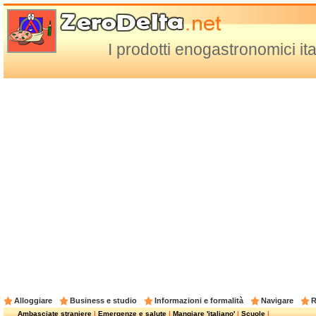
I prodotti enogastronomici ita
Alloggiare
Business e studio
Informazioni e formalità
Navigare
R
Ambasciate straniere
|
Emergenze e salute
|
Mangiare 'italiano'
|
Scuole
|