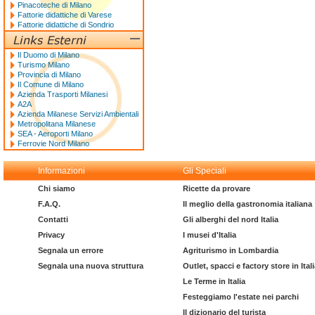
Pinacoteche di Milano
Fattorie didattiche di Varese
Fattorie didattiche di Sondrio
Il Duomo di Milano
Turismo Milano
Provincia di Milano
Il Comune di Milano
Azienda Trasporti Milanesi
A2A
Azienda Milanese Servizi Ambientali
Metropolitana Milanese
SEA - Aeroporti Milano
Ferrovie Nord Milano
Informazioni
Gli Speciali
Chi siamo
Ricette da provare
F.A.Q.
Il meglio della gastronomia italiana
Contatti
Gli alberghi del nord Italia
Privacy
I musei d'Italia
Segnala un errore
Agriturismo in Lombardia
Segnala una nuova struttura
Outlet, spacci e factory store in Ital
Le Terme in Italia
Festeggiamo l'estate nei parchi
Il dizionario del turista