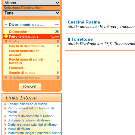
Seleziona Destinazione
Cascina Rosina
Divertimento e nat...
strada provinciale Rivoltana , Truccaz
Discoteche
25
Fattorie didattiche
Attivo
Il Torrettone
Grotte
0
strada Rivoltana km 17,5, Truccazzan
Parchi di divertimento
10
Parchi faunistici ed
1
acquari
Parchi naturali ed orti
5
botanici
Planetari
1
Scuole di cucina
8
Stabilimenti balneari
0
Fattorie didattiche di Milano
Parchi naturali ed orti botanici di
Milano
Parchi di divertimento di Milano
Stabilimenti balneari di Milano
Outlet e spacci aziendali di Milano
Musei di Milano
Monumenti, luoghi e palazzi di Milano