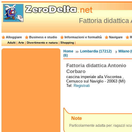
Fattoria didattic
Alloggiare
Business e studio
Informazioni e formalità
Navigare
R
Adulti
|
Arte
|
Divertimento e natura
|
Shopping
|
Home
Lombardia (17212)
Milano 
(6)
Fattoria didattica Antonio
Corbaro
cascina imperiale alla Viscontea ,
Cernusco sul Naviglio - 20063 (MI)
Tel:
Registrati
Note
Particolarmente adatta per: ragazzi scu