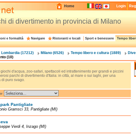
Home
Login
Regi
chi di divertimento in provincia di Milano
oni e formalità
Navigare
Ristoranti e locali
Sport e benessere
Tempo liber
Lombardia (17212)
Milano (6526)
Tempo libero e cultura (1889)
Dive
nto (10)
 giochi d'acqua, zoo-safari, spettacoli ed intrattenimento per grandi e piccini
rosi parchi di divertimento d'Italia: in città, al mare o sui laghi, per una
 di puro svago.
er
ark Pantigliate
onio Gramsci 33, Pantigliate (MI)
eva
seppe Verdi 4, Inzago (MI)