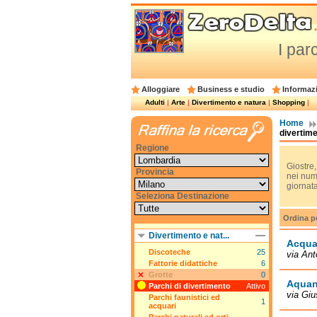
I par
Alloggiare
Business e studio
Informazi
Adulti
|
Arte
|
Divertimento e natura
|
Shopping
|
Home
divertime
Regione
Giostre,
Provincia
nei nume
giornata
Seleziona Destinazione
Ordina p
Divertimento e nat...
Acquap
Discoteche
25
via Ant
Fattorie didattiche
6
Grotte
0
Aquan
Parchi di divertimento
Attivo
via Giu
Parchi faunistici ed
1
acquari