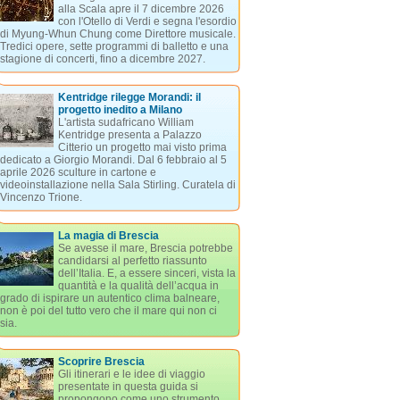
alla Scala apre il 7 dicembre 2026
con l'Otello di Verdi e segna l'esordio
di Myung-Whun Chung come Direttore musicale.
Tredici opere, sette programmi di balletto e una
stagione di concerti, fino a dicembre 2027.
Kentridge rilegge Morandi: il
progetto inedito a Milano
L'artista sudafricano William
Kentridge presenta a Palazzo
Citterio un progetto mai visto prima
dedicato a Giorgio Morandi. Dal 6 febbraio al 5
aprile 2026 sculture in cartone e
videoinstallazione nella Sala Stirling. Curatela di
Vincenzo Trione.
La magia di Brescia
Se avesse il mare, Brescia potrebbe
candidarsi al perfetto riassunto
dell’Italia. E, a essere sinceri, vista la
quantità e la qualità dell’acqua in
grado di ispirare un autentico clima balneare,
non è poi del tutto vero che il mare qui non ci
sia.
Scoprire Brescia
Gli itinerari e le idee di viaggio
presentate in questa guida si
propongono come uno strumento