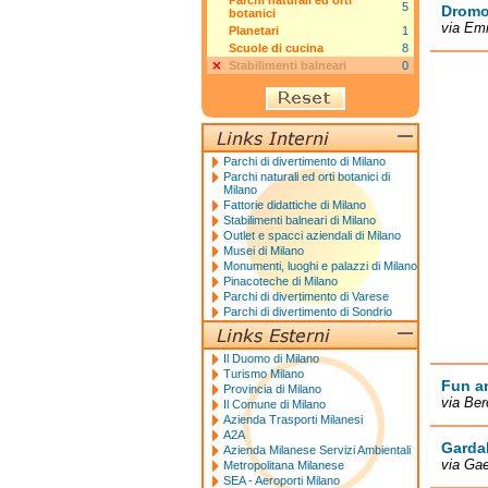
Parchi naturali ed orti
5
Dromo
botanici
via Emi
Planetari
1
Scuole di cucina
8
Stabilimenti balneari
0
Parchi di divertimento di Milano
Parchi naturali ed orti botanici di
Milano
Fattorie didattiche di Milano
Stabilimenti balneari di Milano
Outlet e spacci aziendali di Milano
Musei di Milano
Monumenti, luoghi e palazzi di Milano
Pinacoteche di Milano
Parchi di divertimento di Varese
Parchi di divertimento di Sondrio
Il Duomo di Milano
Turismo Milano
Fun an
Provincia di Milano
via Ber
Il Comune di Milano
Azienda Trasporti Milanesi
A2A
Garda
Azienda Milanese Servizi Ambientali
via Gae
Metropolitana Milanese
SEA - Aeroporti Milano