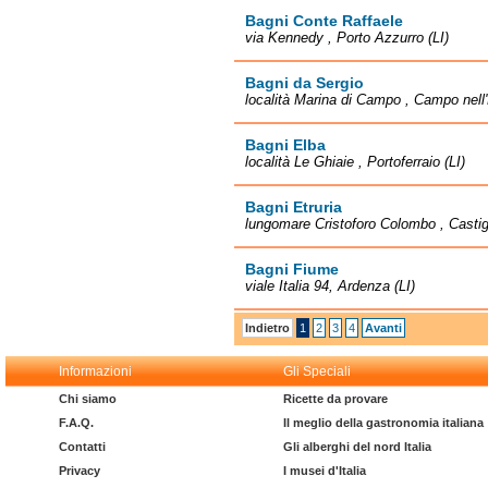
Bagni Conte Raffaele
via Kennedy , Porto Azzurro (LI)
Bagni da Sergio
località Marina di Campo , Campo nell'
Bagni Elba
località Le Ghiaie , Portoferraio (LI)
Bagni Etruria
lungomare Cristoforo Colombo , Castigl
Bagni Fiume
viale Italia 94, Ardenza (LI)
Indietro
1
2
3
4
Avanti
Informazioni
Gli Speciali
Chi siamo
Ricette da provare
F.A.Q.
Il meglio della gastronomia italiana
Contatti
Gli alberghi del nord Italia
Privacy
I musei d'Italia