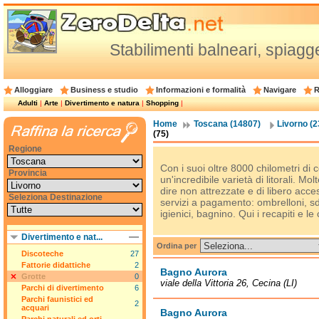
Stabilimenti balneari, spiagge
Alloggiare
Business e studio
Informazioni e formalità
Navigare
R
Adulti
|
Arte
|
Divertimento e natura
|
Shopping
|
Home
Toscana (14807)
Livorno (2
(75)
Regione
Con i suoi oltre 8000 chilometri di co
Provincia
un'incredibile varietà di litorali. Mo
dire non attrezzate e di libero acces
Seleziona Destinazione
servizi a pagamento: ombrelloni, sdr
igienici, bagnino. Qui i recapiti e le 
Divertimento e nat...
Ordina per
Discoteche
27
Fattorie didattiche
2
Bagno Aurora
Grotte
0
viale della Vittoria 26, Cecina (LI)
Parchi di divertimento
6
Parchi faunistici ed
2
acquari
Bagno Aurora