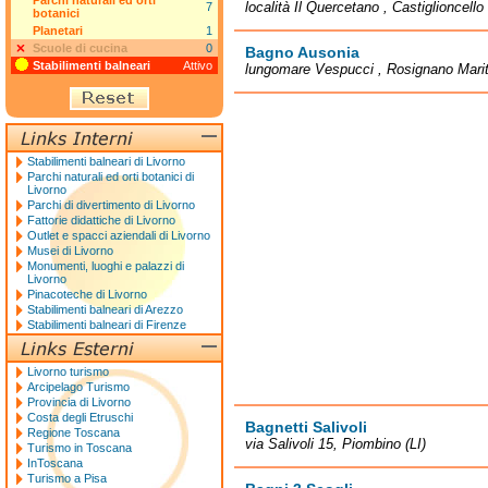
Parchi naturali ed orti
località Il Quercetano , Castiglioncello 
7
botanici
Planetari
1
Scuole di cucina
0
Bagno Ausonia
Stabilimenti balneari
Attivo
lungomare Vespucci , Rosignano Marit
Stabilimenti balneari di Livorno
Parchi naturali ed orti botanici di
Livorno
Parchi di divertimento di Livorno
Fattorie didattiche di Livorno
Outlet e spacci aziendali di Livorno
Musei di Livorno
Monumenti, luoghi e palazzi di
Livorno
Pinacoteche di Livorno
Stabilimenti balneari di Arezzo
Stabilimenti balneari di Firenze
Livorno turismo
Arcipelago Turismo
Provincia di Livorno
Costa degli Etruschi
Bagnetti Salivoli
Regione Toscana
via Salivoli 15, Piombino (LI)
Turismo in Toscana
InToscana
Turismo a Pisa