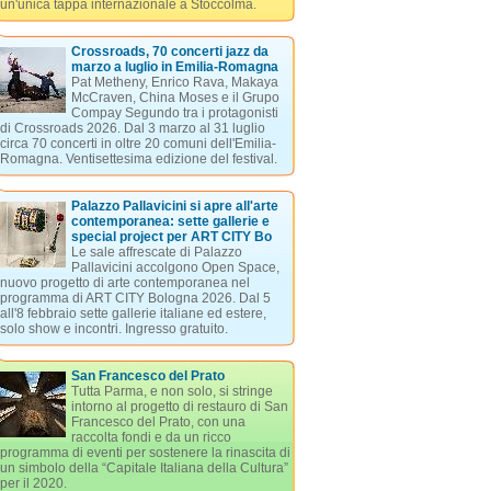
un'unica tappa internazionale a Stoccolma.
Crossroads, 70 concerti jazz da
marzo a luglio in Emilia-Romagna
Pat Metheny, Enrico Rava, Makaya
McCraven, China Moses e il Grupo
Compay Segundo tra i protagonisti
di Crossroads 2026. Dal 3 marzo al 31 luglio
circa 70 concerti in oltre 20 comuni dell'Emilia-
Romagna. Ventisettesima edizione del festival.
Palazzo Pallavicini si apre all'arte
contemporanea: sette gallerie e
special project per ART CITY Bo
Le sale affrescate di Palazzo
Pallavicini accolgono Open Space,
nuovo progetto di arte contemporanea nel
programma di ART CITY Bologna 2026. Dal 5
all'8 febbraio sette gallerie italiane ed estere,
solo show e incontri. Ingresso gratuito.
San Francesco del Prato
Tutta Parma, e non solo, si stringe
intorno al progetto di restauro di San
Francesco del Prato, con una
raccolta fondi e da un ricco
programma di eventi per sostenere la rinascita di
un simbolo della “Capitale Italiana della Cultura”
per il 2020.