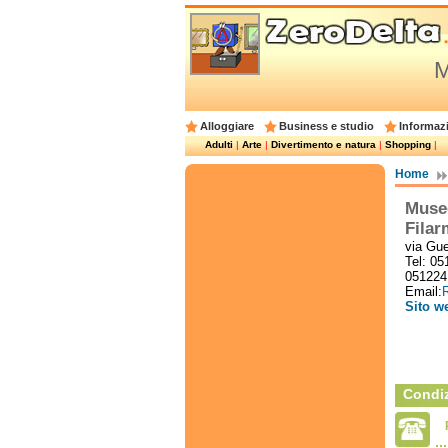
M
Alloggiare
Business e studio
Informazi
Adulti
|
Arte
|
Divertimento e natura
|
Shopping
|
Home
Muse
Filar
via Gue
Tel: 0
051224
Email:
R
Sito w
Condiz