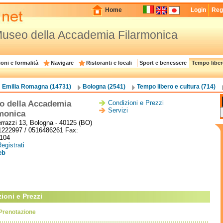
Home
Login
Regi
useo della Accademia Filarmonica
oni e formalità
Navigare
Ristoranti e locali
Sport e benessere
Tempo liber
Emilia Romagna (14731)
Bologna (2541)
Tempo libero e cultura (714)
o della Accademia
Condizioni e Prezzi
Servizi
monica
rrazzi 13, Bologna - 40125 (BO)
51222997 / 0516486261 Fax:
104
egistrati
eb
ioni e Prezzi
Prenotazione