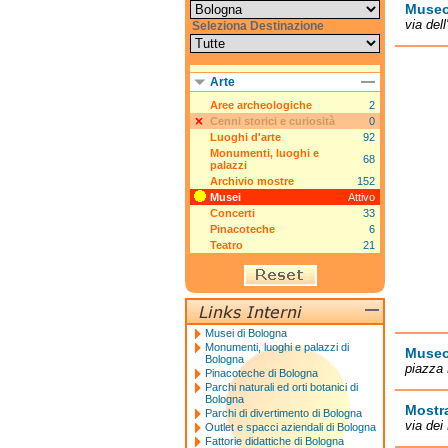
Museo
via del
Seleziona Destinazione
Arte
Aree archeologiche
2
Cenni storici e curiosità
0
Luoghi d'arte
92
Monumenti, luoghi e
68
palazzi
Archivio mostre
152
Musei
Attivo
Concerti
33
Pinacoteche
6
Teatro
21
Musei di Bologna
Monumenti, luoghi e palazzi di
Museo
Bologna
piazza 
Pinacoteche di Bologna
Parchi naturali ed orti botanici di
Bologna
Mostra
Parchi di divertimento di Bologna
via dei
Outlet e spacci aziendali di Bologna
Fattorie didattiche di Bologna