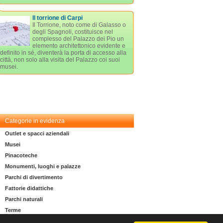
Il torrione di Carpi
Il Torrione, noto come di Galasso o
degli Spagnoli, costituisce nel
complesso del Palazzo dei Pio un
elemento architettonico evidente e
definito in sé, diventerà la porta di accesso alla
città, non solo alla visita del Palazzo coi suoi
musei.
Categorie in evidenza
Outlet e spacci aziendali
Musei
Pinacoteche
Monumenti, luoghi e palazze
Parchi di divertimento
Fattorie didattiche
Parchi naturali
Terme