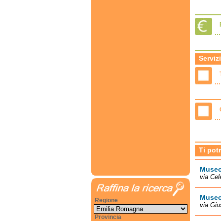
Servizi
Ti pot
Museo
via Cel
Museo 
Regione
via Gi
Provincia