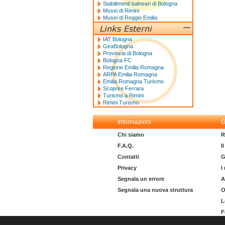
Stabilimenti balneari di Bologna
Musei di Rimini
Musei di Reggio Emilia
IAT Bologna
GiraBologna
Provincia di Bologna
Bologna FC
Regione Emilia Romagna
ARPA Emilia Romagna
Emilia Romagna Turismo
Scoprire Ferrara
Turismo a Rimini
Rimini Turismo
Informazioni
G
Chi siamo
R
F.A.Q.
I
Contatti
G
Privacy
I
Segnala un errore
A
Segnala una nuova struttura
O
L
F
I