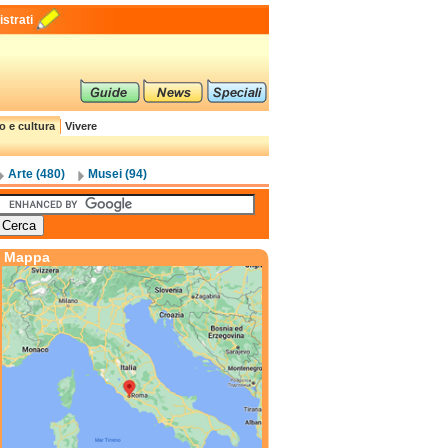
strati
o e cultura
Vivere
Arte (480)
Musei (94)
Mappa