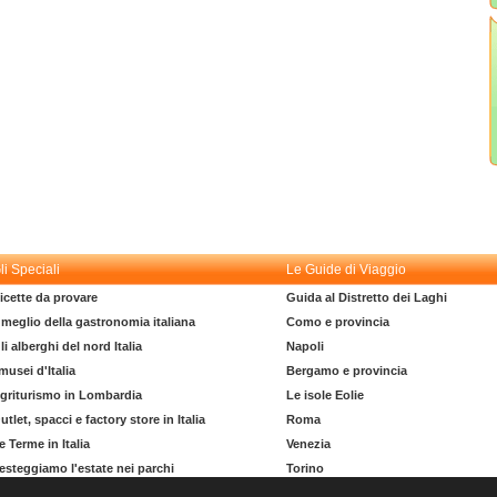
li Speciali
Le Guide di Viaggio
icette da provare
Guida al Distretto dei Laghi
l meglio della gastronomia italiana
Como e provincia
li alberghi del nord Italia
Napoli
 musei d'Italia
Bergamo e provincia
griturismo in Lombardia
Le isole Eolie
utlet, spacci e factory store in Italia
Roma
e Terme in Italia
Venezia
esteggiamo l'estate nei parchi
Torino
l dizionario del turista
La costa degli Etruschi