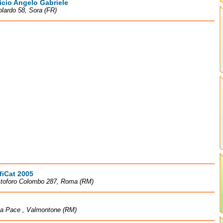
icio Angelo Gabriele
olardo 58, Sora (FR)
fiCat 2005
istoforo Colombo 287, Roma (RM)
la Pace , Valmontone (RM)