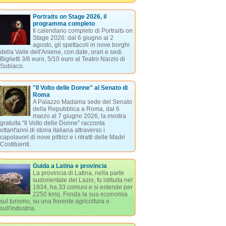
Portraits on Stage 2026, il
programma completo
Il calendario completo di Portraits on
Stage 2026: dal 6 giugno al 2
agosto, gli spettacoli in nove borghi
della Valle dell'Aniene, con date, orari e sedi.
Biglietti 3/6 euro, 5/10 euro al Teatro Narzio di
Subiaco.
"Il Volto delle Donne" al Senato di
Roma
A Palazzo Madama sede del Senato
della Repubblica a Roma, dal 6
marzo al 7 giugno 2026, la mostra
gratuita "Il Volto delle Donne" racconta
ottant'anni di storia italiana attraverso i
capolavori di nove pittrici e i ritratti delle Madri
Costituenti.
Guida a Latina e provincia
La provincia di Latina, nella parte
sudorientale del Lazio, fu istituita nel
1934, ha 33 comuni e si estende per
2250 kmq. Fonda la sua economia
sul turismo, su una fiorente agricoltura e
sull'industria.