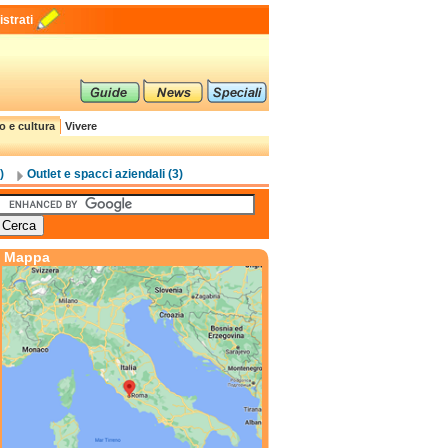
strati
o e cultura
Vivere
)
Outlet e spacci aziendali (3)
Mappa