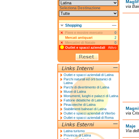
Maglif
via Bai
Seleziona Destinazione
Shopping
Fiere e mostre mercato
0
Mercati antiquari
2
Mercatini di Natale
0
Outlet e spacci aziendali
Attivo
Outlet e spacci aziendali di Latina
Parchi naturali ed orti botanici di
Latina
Parchi di divertimento di Latina
Musei di Latina
Monumenti, luoghi e palazzi di Latina
Fattorie didattiche di Latina
Pinacoteche di Latina
Magni
Stabilimenti balneari di Latina
via Cr
Outlet e spacci aziendali di Viterbo
Outlet e spacci aziendali di Roma
Maje
Via del
Latina turismo
Provincia di Latina