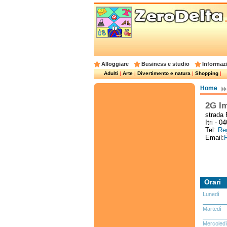
Alloggiare
Business e studio
Informazi
Adulti
|
Arte
|
Divertimento e natura
|
Shopping
|
Home
2G I
strada 
Itri - 0
Tel:
Reg
Email:
R
Orari
Lunedì
Martedì
Mercoledì