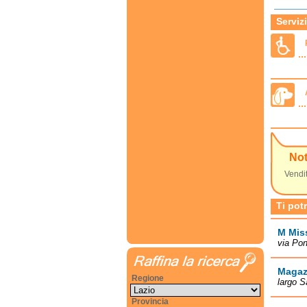
Servizi
No
Vendit
Ti pot
M Mis
via Pon
Magazz
Regione
largo S
Provincia