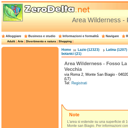
Area Wilderness -
Alloggiare
Business e studio
Informazioni e formalità
Navigare
R
Adulti
|
Arte
|
Divertimento e natura
|
Shopping
|
Home
Lazio (12323)
Latina (1207)
botanici (21)
Area Wilderness - Fosso La
Vecchia
via Roma 2, Monte San Biagio - 0402
(LT)
Tel:
Registrati
Note
L'area si estende su una superficie di 1
Monte san Biagio. Per informazioni con