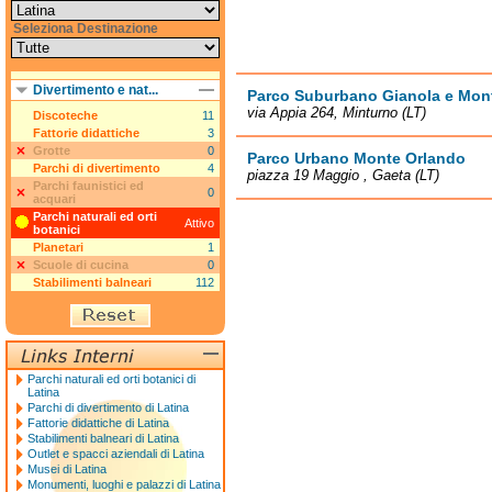
Seleziona Destinazione
Divertimento e nat...
Parco Suburbano Gianola e Mont
via Appia 264, Minturno (LT)
Discoteche
11
Fattorie didattiche
3
Grotte
0
Parco Urbano Monte Orlando
Parchi di divertimento
4
piazza 19 Maggio , Gaeta (LT)
Parchi faunistici ed
0
acquari
Parchi naturali ed orti
Attivo
botanici
Planetari
1
Scuole di cucina
0
Stabilimenti balneari
112
Parchi naturali ed orti botanici di
Latina
Parchi di divertimento di Latina
Fattorie didattiche di Latina
Stabilimenti balneari di Latina
Outlet e spacci aziendali di Latina
Musei di Latina
Monumenti, luoghi e palazzi di Latina