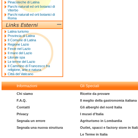
Pinacoteche di Latina
Parchi naturali ed orti botanici di
Viterbo
Parchi naturali ed orti botanici di
Roma
Latina turismo
Provincia di Latina
Il Comune di Latina
Regione Lazio
Feste nel Lazio
Il mare del Lazio
Litorale spa
Le terme del Lazio
Il Cammino di Francesco fra
religione, arte e natura.
Città del Vaticano
Informazioni
Gli Speciali
Chi siamo
Ricette da provare
F.A.Q.
Il meglio della gastronomia italiana
Contatti
Gli alberghi del nord Italia
Privacy
I musei d'Italia
Segnala un errore
Agriturismo in Lombardia
Segnala una nuova struttura
Outlet, spacci e factory store in Ital
Le Terme in Italia