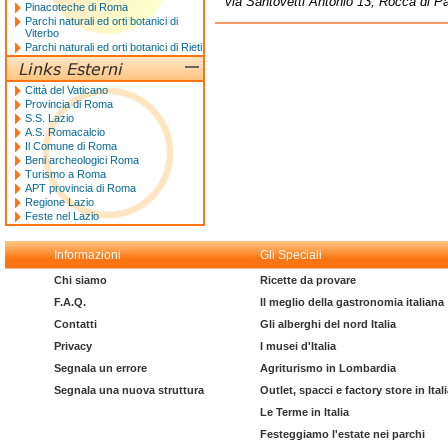
via Santovetti Antonio 13, Rocca di P
Pinacoteche di Roma
Parchi naturali ed orti botanici di
Viterbo
Parchi naturali ed orti botanici di Rieti
Città del Vaticano
Provincia di Roma
S.S. Lazio
A.S. Romacalcio
Il Comune di Roma
Beni archeologici Roma
Turismo a Roma
APT provincia di Roma
Regione Lazio
Feste nel Lazio
Informazioni
Gli Speciali
Chi siamo
Ricette da provare
F.A.Q.
Il meglio della gastronomia italiana
Contatti
Gli alberghi del nord Italia
Privacy
I musei d'Italia
Segnala un errore
Agriturismo in Lombardia
Segnala una nuova struttura
Outlet, spacci e factory store in Ital
Le Terme in Italia
Festeggiamo l'estate nei parchi