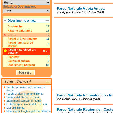
Seleziona Destinazione
Parco Naturale Appia Antica
via Appia Antica 42, Roma (RM)
Divertimento e nat...
Discoteche
17
Fattorie didattiche
18
Grotte
0
Parchi di divertimento
11
Parchi faunistici ed
2
acquari
Parchi naturali ed orti
Attivo
botanici
Planetari
2
Scuole di cucina
3
Stabilimenti balneari
84
Parchi naturali ed orti botanici di
Roma
Parchi di divertimento di Roma
Parco Naturale Archeologico - In
Fattorie didattiche di Roma
via Roma 145, Guidonia (RM)
Stabilimenti balneari di Roma
Outlet e spacci aziendali di Roma
Musei di Roma
Parco Naturale Regionale - Cast
Monumenti, luoghi e palazzi di Roma