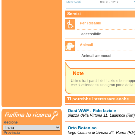
Mercoledì
09:00 - 12:30
Servizi
Per i disabili
accessibile
Animali
Animali ammessi
Note
Ultimo tra i parchi del Lazio e ben rapp
che si estende su una gran parte della f
Ti potrebbe interessare anche...
Oasi WWF - Palo laziale
piazza della Vittoria 11, Ladispoli (RM)
Regione
Orto Botanico
largo Cristina di Svezia 24, Roma (RM
Provincia