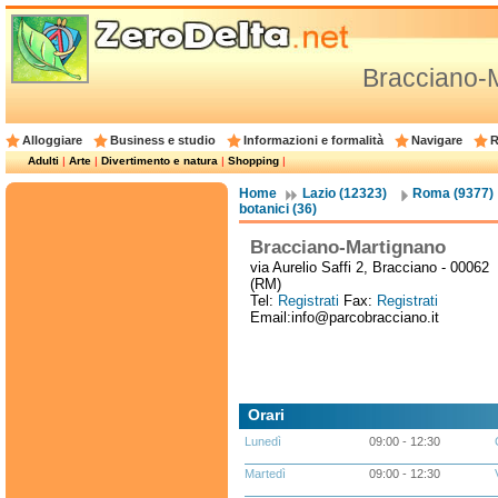
Bracciano-
Alloggiare
Business e studio
Informazioni e formalità
Navigare
R
Adulti
|
Arte
|
Divertimento e natura
|
Shopping
|
Home
Lazio (12323)
Roma (9377)
botanici (36)
Bracciano-Martignano
via Aurelio Saffi 2, Bracciano - 00062
(RM)
Tel:
Registrati
Fax:
Registrati
Email:info@parcobracciano.it
Orari
Lunedì
09:00 - 12:30
Martedì
09:00 - 12:30