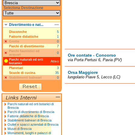
Seleziona Destinazione
Divertimento e nat...
Discoteche
5
Fattorie didattiche
1
Grotte
0
Parchi di divertimento
7
Parchi faunistici ed
0
acquari
Ore contate - Concorso
Parchi naturali ed orti
via Porta Pertusi 6, Pavia (PV)
Attivo
botanici
Planetari
3
Orsa Maggiore
Scuole di cucina
35
lungolario Piave 5, Lecco (LC)
Stabilimenti balneari
0
Parchi naturali ed orti botanici di
Brescia
Parchi di divertimento di Brescia
Fattorie didattiche di Brescia
Stabilimenti balneari di Brescia
Outlet e spacci aziendali di Brescia
Musei di Brescia
Monumenti, luoghi e palazzi di