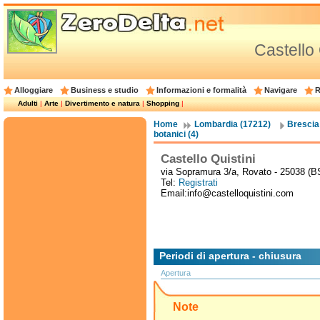
Castello 
Alloggiare
Business e studio
Informazioni e formalità
Navigare
R
Adulti
|
Arte
|
Divertimento e natura
|
Shopping
|
Home
Lombardia (17212)
Brescia
botanici (4)
Castello Quistini
via Sopramura 3/a, Rovato - 25038 (B
Tel:
Registrati
Email:info@castelloquistini.com
Periodi di apertura - chiusura
Apertura
Note