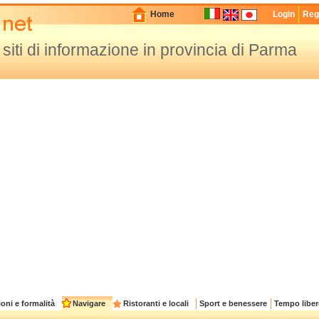
Home
Login
Regi
ai siti di informazione in provincia di Parma
oni e formalità
Navigare
Ristoranti e locali
Sport e benessere
Tempo liber