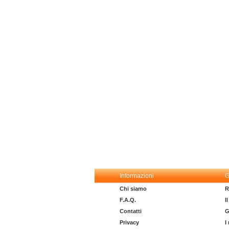
Informazioni
G
Chi siamo
R
F.A.Q.
I
Contatti
G
Privacy
I