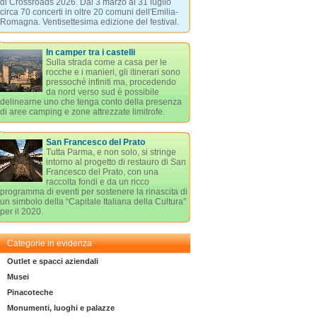
di Crossroads 2026. Dal 3 marzo al 31 luglio
circa 70 concerti in oltre 20 comuni dell'Emilia-
Romagna. Ventisettesima edizione del festival.
In camper tra i castelli
Sulla strada come a casa per le
rocche e i manieri, gli itinerari sono
pressoché infiniti ma, procedendo
da nord verso sud è possibile
delinearne uno che tenga conto della presenza
di aree camping e zone attrezzate limitrofe.
San Francesco del Prato
Tutta Parma, e non solo, si stringe
intorno al progetto di restauro di San
Francesco del Prato, con una
raccolta fondi e da un ricco
programma di eventi per sostenere la rinascita di
un simbolo della “Capitale Italiana della Cultura”
per il 2020.
Categorie in evidenza
Outlet e spacci aziendali
Musei
Pinacoteche
Monumenti, luoghi e palazze