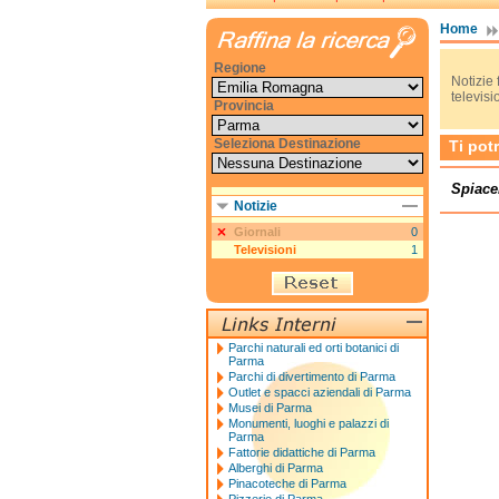
Home
Regione
Notizie f
televisi
Provincia
Seleziona Destinazione
Ti pot
Spiace
Notizie
Giornali
0
Televisioni
1
Parchi naturali ed orti botanici di
Parma
Parchi di divertimento di Parma
Outlet e spacci aziendali di Parma
Musei di Parma
Monumenti, luoghi e palazzi di
Parma
Fattorie didattiche di Parma
Alberghi di Parma
Pinacoteche di Parma