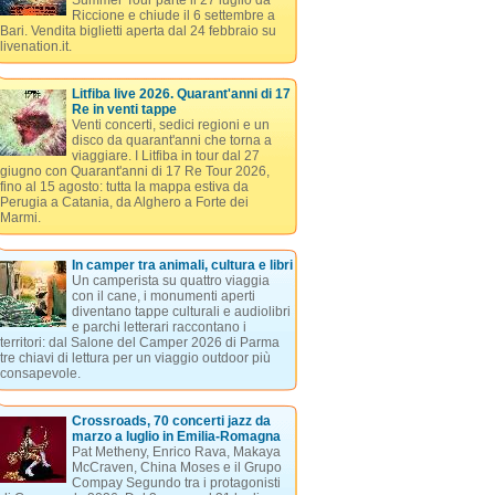
Summer Tour parte il 27 luglio da
Riccione e chiude il 6 settembre a
Bari. Vendita biglietti aperta dal 24 febbraio su
livenation.it.
Litfiba live 2026. Quarant'anni di 17
Re in venti tappe
Venti concerti, sedici regioni e un
disco da quarant'anni che torna a
viaggiare. I Litfiba in tour dal 27
giugno con Quarant'anni di 17 Re Tour 2026,
fino al 15 agosto: tutta la mappa estiva da
Perugia a Catania, da Alghero a Forte dei
Marmi.
In camper tra animali, cultura e libri
Un camperista su quattro viaggia
con il cane, i monumenti aperti
diventano tappe culturali e audiolibri
e parchi letterari raccontano i
territori: dal Salone del Camper 2026 di Parma
tre chiavi di lettura per un viaggio outdoor più
consapevole.
Crossroads, 70 concerti jazz da
marzo a luglio in Emilia-Romagna
Pat Metheny, Enrico Rava, Makaya
McCraven, China Moses e il Grupo
Compay Segundo tra i protagonisti