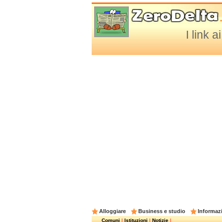
I link 
Alloggiare
Business e studio
Informazi
Comuni
|
Istituzioni
|
Notizie
|