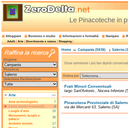
Le Pinacoteche in p
Alloggiare
Business e studio
Informazioni e formalità
Navigare
R
Adulti
|
Arte
|
Divertimento e natura
|
Shopping
|
Home
Campania (5938)
Salerno (
Regione
Dove ammirare i più bei dipinti conservati i
Provincia
Ordina per
Seleziona Destinazione
Frati Minori Conventuali
largo Sant'Antonio , Nocera Inferiore (
Arte
Aree archeologiche
7
Pinacoteca Provinciale di Salern
Cenni storici e curiosità
0
via dei Mercanti 63, Salerno (SA)
Luoghi d'arte
15
Monumenti, luoghi e
30
palazzi
Archivio mostre
17