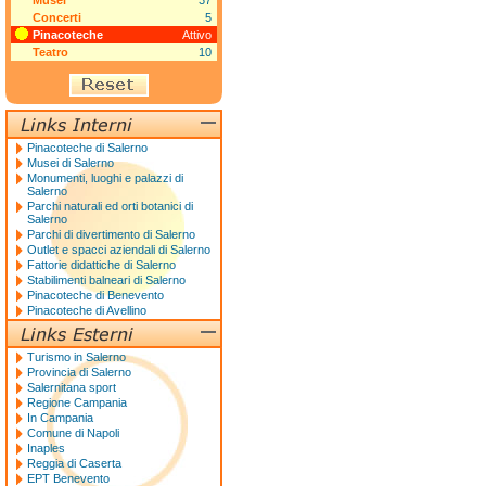
Musei
37
Concerti
5
Pinacoteche
Attivo
Teatro
10
Pinacoteche di Salerno
Musei di Salerno
Monumenti, luoghi e palazzi di
Salerno
Parchi naturali ed orti botanici di
Salerno
Parchi di divertimento di Salerno
Outlet e spacci aziendali di Salerno
Fattorie didattiche di Salerno
Stabilimenti balneari di Salerno
Pinacoteche di Benevento
Pinacoteche di Avellino
Turismo in Salerno
Provincia di Salerno
Salernitana sport
Regione Campania
In Campania
Comune di Napoli
Inaples
Reggia di Caserta
EPT Benevento