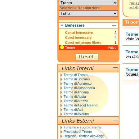
irriga
estet
Seleziona Destinazione
Ti pot
Benessere
Centri benessere
2
Terme 
Corsi benessere
4
viale V
Corsi nel tempo libero
1
Terme
Attivo
Terme 
via del
Terme
localit
Terme di Trento
Terme di Bolzano
Terme di Agrigento
Terme di Alessandria
Terme di Ancona
Terme di Aosta
Terme di Arezzo
Terme di Ascoli Piceno
Terme di Asti
Terme di Avellino
Turismo e sport a Trento
Provincia di Trento
Regione Trentino Alto Adige