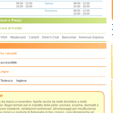
08:00 - 12:00
Sabato
08:00 - 12:00
15:00 - 18:00
15:00 - 18:00
Domenica
08:00 - 12:00
15:00 - 18:00
ioni e Prezzi
Carte di Credito
VISA Mastercard CartaSì Diner's Club Bancomat American Express
Per i disabili
accessibile
Lingue
Tedesco
Inglese
te
e da marzo a novembre. Aperte anche da metà dicembre a metà
o. Bagni termali per le malattie della pelle: psoriasi, eczema, dermatiti e
cure inalatorie, ventilazioni polmonari, idromassaggi per insuffucienza
 cronica e postumi di flebopatia di tipo cronico, cure idropinniche ed