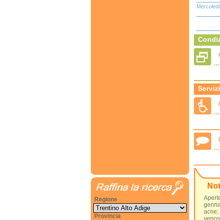
Mercoledì
Condiz
Servizi
No
Apert
Regione
gennai
acne; 
Provincia
venosa