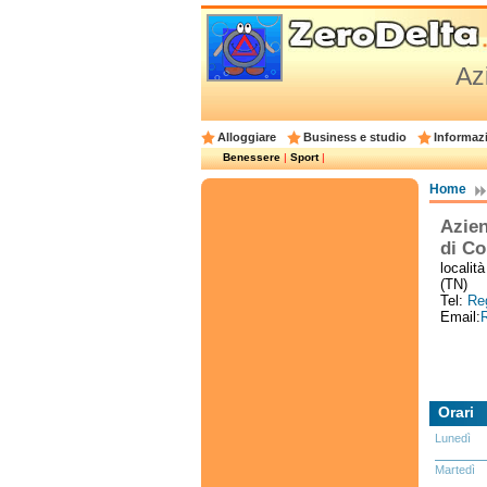
Az
Alloggiare
Business e studio
Informazi
Benessere
|
Sport
|
Home
Azie
di C
localit
(TN)
Tel:
Reg
Email:
R
Orari
Lunedì
Martedì