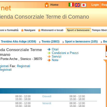
Home
Login
Regi
ienda Consorziale Terme di Comano
oni e formalità
Navigare
Ristoranti e locali
Sport e benessere
Tempo liber
Trentino Alto Adige (4359)
Trento (2883)
Sport e benessere (105)
Be
nda Consorziale Terme
Orari
Condizioni e Prezzi
omano
Servizi
à Ponte Arche , Stenico - 38070
Note
istrati
Fax:
Registrati
egistrati
08:00 - 12:00
Giovedì
08:00 - 12:00
15:00 - 18:00
15:00 - 18:00
08:00 - 12:00
Venerdì
08:00 - 12:00
15:00 - 18:00
15:00 - 18:00