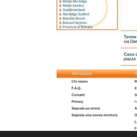
Meteo Alto Adige
Meteo trentino
Suedtirolerland
Alto Adige Sudtirol
Bolzano Bozen
Bolzano turismo
Provincia di Bolzano
Terme
via Da
Casa d
piazza
Informazioni
G
Chi siamo
R
F.A.Q.
I
Contatti
G
Privacy
I
Segnala un errore
A
Segnala una nuova struttura
O
L
F
I