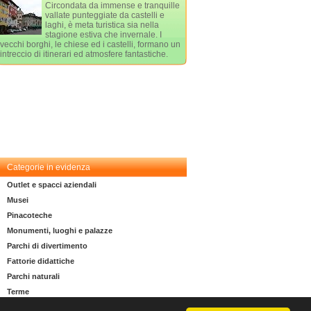
Circondata da immense e tranquille
vallate punteggiate da castelli e
laghi, è meta turistica sia nella
stagione estiva che invernale. I
vecchi borghi, le chiese ed i castelli, formano un
intreccio di itinerari ed atmosfere fantastiche.
Categorie in evidenza
Outlet e spacci aziendali
Musei
Pinacoteche
Monumenti, luoghi e palazze
Parchi di divertimento
Fattorie didattiche
Parchi naturali
Terme