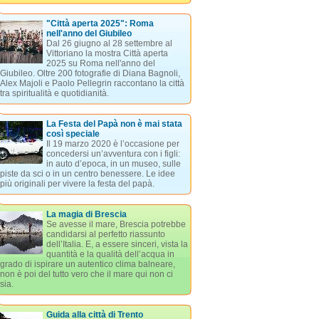
"Città aperta 2025": Roma
nell'anno del Giubileo
Dal 26 giugno al 28 settembre al
Vittoriano la mostra Città aperta
2025 su Roma nell'anno del
Giubileo. Oltre 200 fotografie di Diana Bagnoli,
Alex Majoli e Paolo Pellegrin raccontano la città
tra spiritualità e quotidianità.
La Festa del Papà non è mai stata
così speciale
Il 19 marzo 2020 è l’occasione per
concedersi un’avventura con i figli:
in auto d’epoca, in un museo, sulle
piste da sci o in un centro benessere. Le idee
più originali per vivere la festa del papà.
La magia di Brescia
Se avesse il mare, Brescia potrebbe
candidarsi al perfetto riassunto
dell’Italia. E, a essere sinceri, vista la
quantità e la qualità dell’acqua in
grado di ispirare un autentico clima balneare,
non è poi del tutto vero che il mare qui non ci
sia.
Guida alla città di Trento