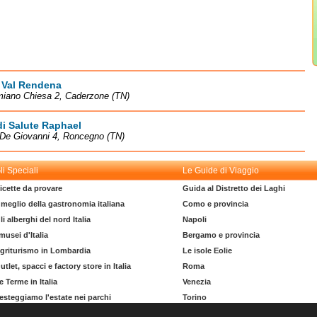
 Val Rendena
miano Chiesa 2, Caderzone (TN)
i Salute Raphael
 De Giovanni 4, Roncegno (TN)
li Speciali
Le Guide di Viaggio
icette da provare
Guida al Distretto dei Laghi
l meglio della gastronomia italiana
Como e provincia
li alberghi del nord Italia
Napoli
 musei d'Italia
Bergamo e provincia
griturismo in Lombardia
Le isole Eolie
utlet, spacci e factory store in Italia
Roma
e Terme in Italia
Venezia
esteggiamo l'estate nei parchi
Torino
l dizionario del turista
La costa degli Etruschi