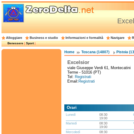
Excel
Alloggiare
Business e studio
Informazioni e formalità
Navigare
R
Benessere
|
Sport
|
Home
Toscana (14807)
Pistoia (1
Excelsior
viale Giuseppe Verdi 61, Montecatini
Terme - 51016 (PT)
Tel:
Registrati
Email:
Registrati
Orari
Lunedì
08:30
19:00
Martedì
08:30
19:00
Mercoledì
08:30