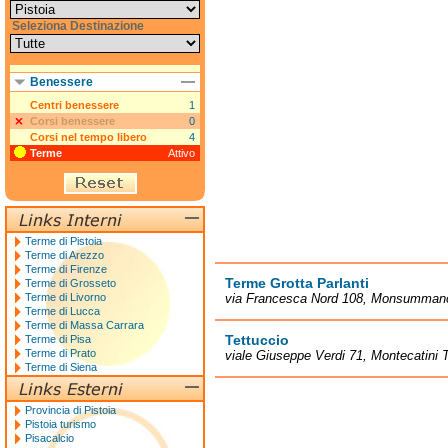
Seleziona Destinazione
Benessere
Centri benessere
1
Corsi benessere
0
Corsi nel tempo libero
4
Terme
Attivo
Terme di Pistoia
Terme di Arezzo
Terme di Firenze
Terme Grotta Parlanti
Terme di Grosseto
Terme di Livorno
via Francesca Nord 108, Monsumman
Terme di Lucca
Terme di Massa Carrara
Tettuccio
Terme di Pisa
Terme di Prato
viale Giuseppe Verdi 71, Montecatini 
Terme di Siena
Provincia di Pistoia
Pistoia turismo
Pisacalcio