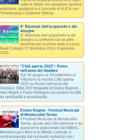
Camucia la quinta edizione di Sport
sotto le Stelle con discipline sportive,
esibizioni, spettacoli e il concerto di AUCH con
Tommycassy e Gabriele Nirkiop.
8° Biennale dell’acquerello e del
disegno
8° Biennale dell’acquerello e del
disegno a confronto con le altre
tecniche per la prima volta a Lucca
Real Collegio 27 dicembre 2024 -8 gennaio
2025.
"Città aperta 2025": Roma
nell'anno del Giubileo
Dal 26 giugno al 28 settembre al
Vittoriano la mostra Città aperta
2025 su Roma nell'anno del
Giubileo. Oltre 200 fotografie di Diana Bagnoli,
Alex Majoli e Paolo Pellegrin raccontano la città
tra spiritualità e quotidianità.
Estate Regina - Festival Musicale
di Montecatini Terme
Il Festival Musicale di Montecatini
Terme, giunto alla XXII edizione e da
quest’anno patrocinato dal MIBAC-
Ministero per i Beni e le Attività Culturali, è
contrassegnato dal consueto sodalizio con i