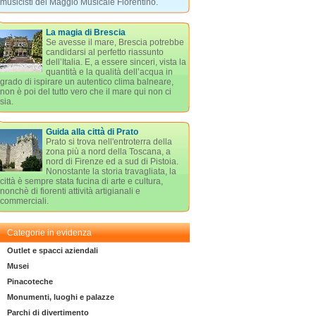
musicisti del Maggio Musicale Fiorentino.
La magia di Brescia
Se avesse il mare, Brescia potrebbe
candidarsi al perfetto riassunto
dell’Italia. E, a essere sinceri, vista la
quantità e la qualità dell’acqua in
grado di ispirare un autentico clima balneare,
non è poi del tutto vero che il mare qui non ci
sia.
Guida alla città di Prato
Prato si trova nell'entroterra della
zona più a nord della Toscana, a
nord di Firenze ed a sud di Pistoia.
Nonostante la storia travagliata, la
città è sempre stata fucina di arte e cultura,
nonchè di fiorenti attività artigianali e
commerciali.
Categorie in evidenza
Outlet e spacci aziendali
Musei
Pinacoteche
Monumenti, luoghi e palazze
Parchi di divertimento