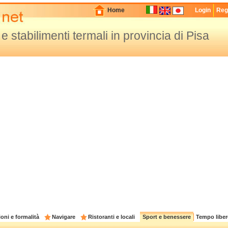
Home
Login
Regi
e stabilimenti termali in provincia di Pisa
oni e formalità
Navigare
Ristoranti e locali
Sport e benessere
Tempo liber