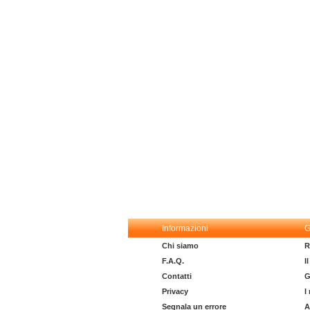
Informazioni
G
Chi siamo
R
F.A.Q.
I
Contatti
G
Privacy
I
Segnala un errore
A