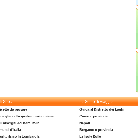
li Speciali
Le Guide di Viaggio
icette da provare
Guida al Distretto dei Laghi
l meglio della gastronomia italiana
Como e provincia
li alberghi del nord Italia
Napoli
 musei d'Italia
Bergamo e provincia
griturismo in Lombardia
Le isole Eolie