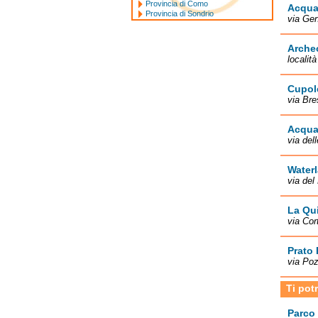
Provincia di Como
Acqua
Provincia di Sondrio
via Gen
Arche
localit
Cupole
via Bre
Acqua
via del
Waterl
via del
La Qui
via Cor
Prato 
via Poz
Ti pot
Parco 