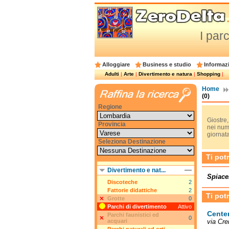
I par
Alloggiare
Business e studio
Informazi
Adulti
|
Arte
|
Divertimento e natura
|
Shopping
|
Home
(0)
Regione
Giostre,
Provincia
nei nume
giornata
Seleziona Destinazione
Ti pot
Divertimento e nat...
Spiace
Discoteche
2
Fattorie didattiche
2
Ti pot
Grotte
0
Parchi di divertimento
Attivo
Center
Parchi faunistici ed
0
acquari
via Cr