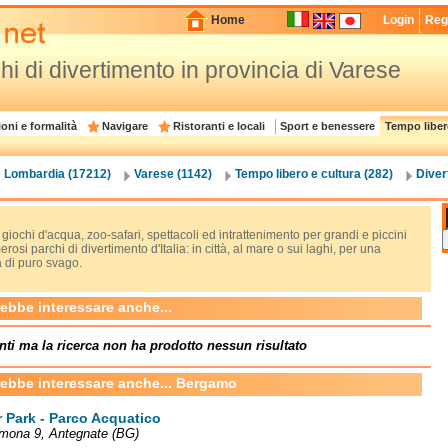
Home
Login
Regi
chi di divertimento in provincia di Varese
oni e formalità
Navigare
Ristoranti e locali
Sport e benessere
Tempo liber
Lombardia (17212)
Varese (1142)
Tempo libero e cultura (282)
Diver
 giochi d'acqua, zoo-safari, spettacoli ed intrattenimento per grandi e piccini
rosi parchi di divertimento d'Italia: in città, al mare o sui laghi, per una
 di puro svago.
rebbe interessare anche...
nti ma la ricerca non ha prodotto nessun risultato
rebbe interessare anche... Bergamo
 Park - Parco Acquatico
emona 9, Antegnate (BG)