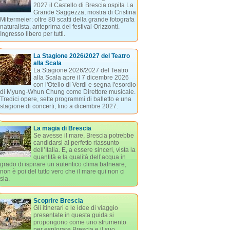
2027 il Castello di Brescia ospita La
Grande Saggezza, mostra di Cristina
Mittermeier: oltre 80 scatti della grande fotografa
naturalista, anteprima del festival Orizzonti.
Ingresso libero per tutti.
La Stagione 2026/2027 del Teatro
alla Scala
La Stagione 2026/2027 del Teatro
alla Scala apre il 7 dicembre 2026
con l'Otello di Verdi e segna l'esordio
di Myung-Whun Chung come Direttore musicale.
Tredici opere, sette programmi di balletto e una
stagione di concerti, fino a dicembre 2027.
La magia di Brescia
Se avesse il mare, Brescia potrebbe
candidarsi al perfetto riassunto
dell’Italia. E, a essere sinceri, vista la
quantità e la qualità dell’acqua in
grado di ispirare un autentico clima balneare,
non è poi del tutto vero che il mare qui non ci
sia.
Scoprire Brescia
Gli itinerari e le idee di viaggio
presentate in questa guida si
propongono come uno strumento
per esplorare Brescia e il suo