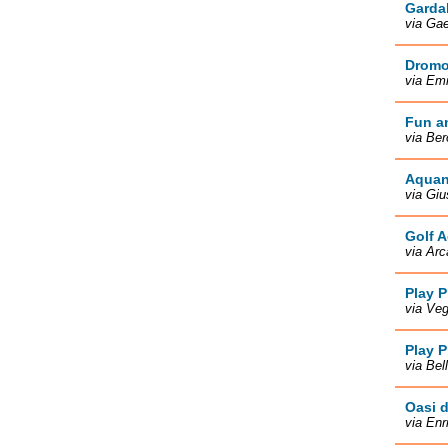
Garda
via Gae
Dromo
via Emi
Fun an
via Ber
Aquan
via Giu
Golf 
via Arc
Play P
via Veg
Play P
via Bel
Oasi d
via Enr