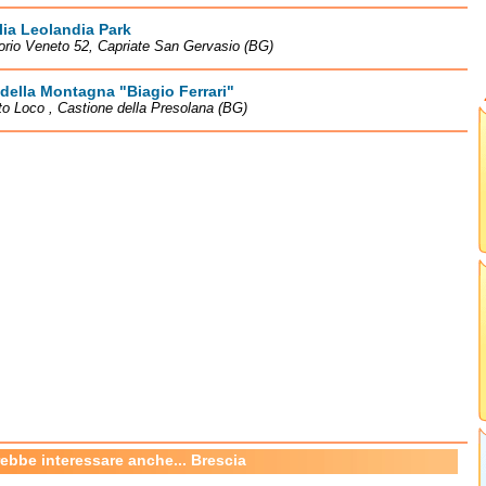
lia Leolandia Park
torio Veneto 52, Capriate San Gervasio (BG)
della Montagna "Biagio Ferrari"
to Loco , Castione della Presolana (BG)
rebbe interessare anche... Brescia