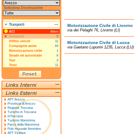
Seleziona Destinazione
Trasporti
Motorizzazione Civile di Livorno
via dei Pelaghi 76, Livorno (LI)
ACI
Attivo
Aeroporti
0
Affitto veicoli
11
Motorizzazione Civile di Lucca
Compagnie aeree
44
via Gaetano Luporini 1235, Lucca (LU)
Motorizzazione civile
1
Strade ed autostrade
6
Taxi
2
Treni
11
APT Arezzo
Provincia di Arezzo
Regione Toscana
Turismo in Toscana
InToscana
Turismo Maremma
Parco della Maremma
Polo museale fiorentino
APT Firenze