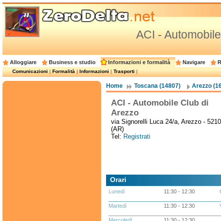
ACI - Automobile
Alloggiare
Business e studio
Informazioni e formalità
Navigare
R
Comunicazioni
|
Formalità
|
Informazioni
|
Trasporti
|
Home
Toscana (14807)
Arezzo (1
ACI - Automobile Club di
Arezzo
via Signorelli Luca 24/a, Arezzo - 521
(AR)
Tel:
Registrati
Orari
Lunedì
11:30 - 12:30
Martedì
11:30 - 12:30
Mercoledì
11:30 - 12:30