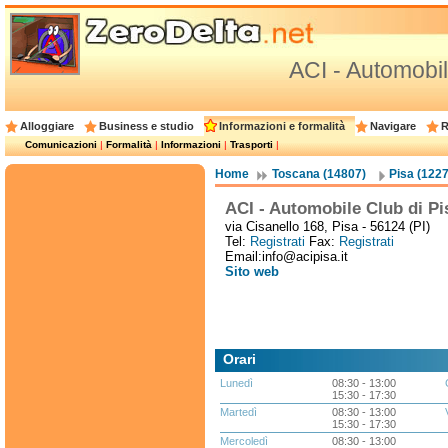
ACI - Automobil
Alloggiare
Business e studio
Informazioni e formalità
Navigare
R
Comunicazioni
|
Formalità
|
Informazioni
|
Trasporti
|
Home
Toscana (14807)
Pisa (1227
ACI - Automobile Club di Pi
via Cisanello 168, Pisa - 56124 (PI)
Tel:
Registrati
Fax:
Registrati
Email:info@acipisa.it
Sito web
Orari
Lunedì
08:30 - 13:00
15:30 - 17:30
Martedì
08:30 - 13:00
15:30 - 17:30
Mercoledì
08:30 - 13:00