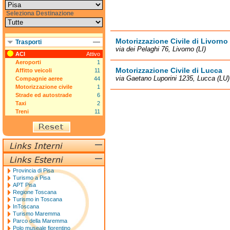
Seleziona Destinazione
Motorizzazione Civile di Livorno
Trasporti
via dei Pelaghi 76, Livorno (LI)
ACI
Attivo
Aeroporti
1
Motorizzazione Civile di Lucca
Affitto veicoli
11
via Gaetano Luporini 1235, Lucca (LU)
Compagnie aeree
44
Motorizzazione civile
1
Strade ed autostrade
6
Taxi
2
Treni
11
Provincia di Pisa
Turismo a Pisa
APT Pisa
Regione Toscana
Turismo in Toscana
InToscana
Turismo Maremma
Parco della Maremma
Polo museale fiorentino