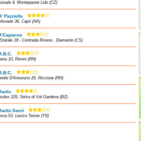
ionale 4, Montepaone Lido (CZ)
A' Pazziella
rlovado 36, Capri (NA)
 A'Capanna
Statale 18 - Contrada Riviera , Diamante (CS)
A.B.C.
ania 10, Rimini (RN)
A.B.C.
riele D'Annunzio 20, Riccione (RN)
Aaritz
sules 229, Selva di Val Gardena (BZ)
Aaritz Garnì
oma 53, Levico Terme (TN)