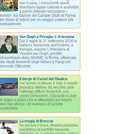
con il cane, i monumenti aperti
diventano tappe culturali e audiolibri
e parchi letterari raccontano i
territori: dal Salone del Camper 2026 di Parma
tre chiavi di lettura per un viaggio outdoor più
consapevole.
Van Gogh a Perugia: L'Arlesiana
Dal 2 luglio al 27 settembre 2026 la
Galleria Nazionale dell'Umbria, a
Perugia, espone L'Arlesiana di
Vincent van Gogh, prestito
straordinario della GNAMC di Roma, affiancata
dai ritratti femminili degli italiani a Parigi nel
secondo Ottocento.
Il borgo di Castel del Giudice
Dai terreni in disuso è nato il meleto
biologico Melise, da vecchie case
l’albergo diffuso Borgotufi, con
centro benessere, ristorante e case
in legno e pietra che si affacciano sui boschi
dell’Alto Molise. Un esempio di turismo
sostenibile.
La magia di Brescia
Se avesse il mare, Brescia potrebbe
candidarsi al perfetto riassunto
dell’Italia. E, a essere sinceri, vista la