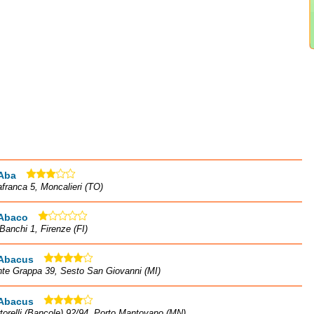
 Aba
lafranca 5, Moncalieri (TO)
 Abaco
 Banchi 1, Firenze (FI)
 Abacus
te Grappa 39, Sesto San Giovanni (MI)
 Abacus
torelli (Bancole) 92/94, Porto Mantovano (MN)