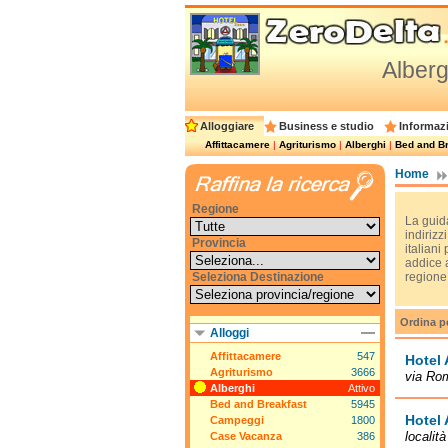
Alberg
Alloggiare
Business e studio
Informazi
Affittacamere
|
Agriturismo
|
Alberghi
|
Bed and Br
Home
Regione
La guida
indirizzi
Provincia
italiani
addice a
Seleziona Destinazione
regione
Ordina p
Alloggi
Affittacamere
547
Hotel 
Agriturismo
3666
via Ro
Alberghi
Attivo
Bed and Breakfast
5945
Hotel 
Campeggi
1800
localit
Case Vacanza
386