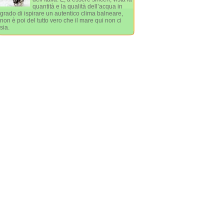
quantità e la qualità dell’acqua in
grado di ispirare un autentico clima balneare,
non è poi del tutto vero che il mare qui non ci
sia.