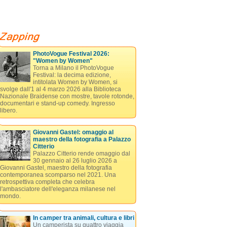
PhotoVogue Festival 2026:
"Women by Women"
Torna a Milano il PhotoVogue
Festival: la decima edizione,
intitolata Women by Women, si
svolge dall'1 al 4 marzo 2026 alla Biblioteca
Nazionale Braidense con mostre, tavole rotonde,
documentari e stand-up comedy. Ingresso
libero.
Giovanni Gastel: omaggio al
maestro della fotografia a Palazzo
Citterio
Palazzo Citterio rende omaggio dal
30 gennaio al 26 luglio 2026 a
Giovanni Gastel, maestro della fotografia
contemporanea scomparso nel 2021. Una
retrospettiva completa che celebra
l'ambasciatore dell'eleganza milanese nel
mondo.
In camper tra animali, cultura e libri
Un camperista su quattro viaggia