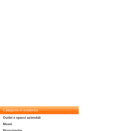
Categorie in evidenza
Outlet e spacci aziendali
Musei
Pinacoteche