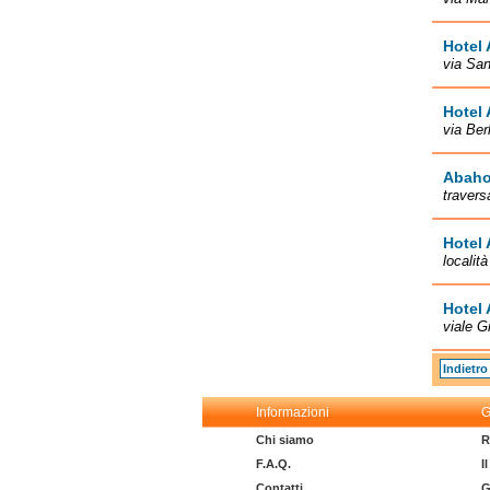
Hotel
via San
Hotel
via Ber
Abaho
travers
Hotel
localit
Hotel
viale G
Indietro
Informazioni
G
Chi siamo
R
F.A.Q.
I
Contatti
G