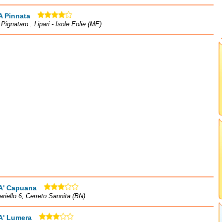
A Pinnata
 Pignataro , Lipari - Isole Eolie (ME)
 A' Capuana
ariello 6, Cerreto Sannita (BN)
A' Lumera