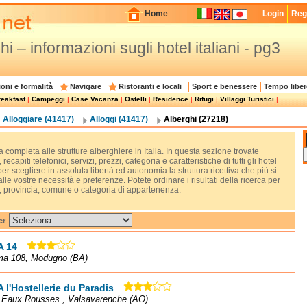
Home
Login
Regi
hi – informazioni sugli hotel italiani - pg3
oni e formalità
Navigare
Ristoranti e locali
Sport e benessere
Tempo liber
eakfast
|
Campeggi
|
Case Vacanza
|
Ostelli
|
Residence
|
Rifugi
|
Villaggi Turistici
|
Alloggiare (41417)
Alloggi (41417)
Alberghi (27218)
 completa alle strutture alberghiere in Italia. In questa sezione trovate
, recapiti telefonici, servizi, prezzi, categoria e caratteristiche di tutti gli hotel
 per scegliere in assoluta libertà ed autonomia la struttura ricettiva che più si
lle vostre necessità e preferenze. Potete ordinare i risultati della ricerca per
, provincia, comune o categoria di appartenenza.
er
A 14
ma 108, Modugno (BA)
A l'Hostellerie du Paradis
à Eaux Rousses , Valsavarenche (AO)