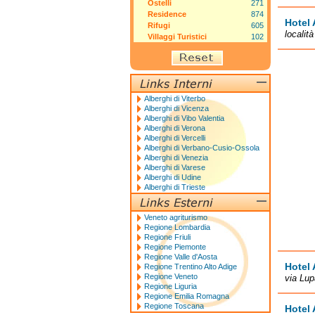
Ostelli
271
Residence
874
Hotel 
Rifugi
605
località
Villaggi Turistici
102
Alberghi di Viterbo
Alberghi di Vicenza
Alberghi di Vibo Valentia
Alberghi di Verona
Alberghi di Vercelli
Alberghi di Verbano-Cusio-Ossola
Alberghi di Venezia
Alberghi di Varese
Alberghi di Udine
Alberghi di Trieste
Veneto agriturismo
Regione Lombardia
Regione Friuli
Regione Piemonte
Regione Valle d'Aosta
Hotel
Regione Trentino Alto Adige
Regione Veneto
via Lup
Regione Liguria
Regione Emilia Romagna
Regione Toscana
Hotel 