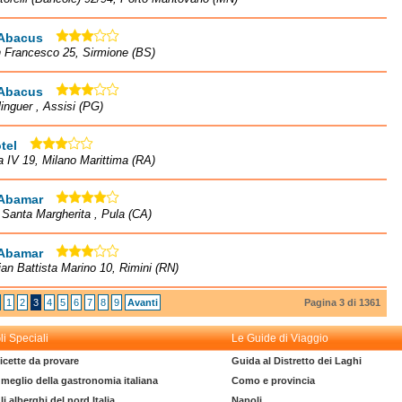
 Abacus
 Francesco 25, Sirmione (BS)
 Abacus
linguer , Assisi (PG)
tel
a IV 19, Milano Marittima (RA)
 Abamar
à Santa Margherita , Pula (CA)
 Abamar
ian Battista Marino 10, Rimini (RN)
1
2
3
4
5
6
7
8
9
Avanti
Pagina 3 di 1361
li Speciali
Le Guide di Viaggio
icette da provare
Guida al Distretto dei Laghi
l meglio della gastronomia italiana
Como e provincia
li alberghi del nord Italia
Napoli