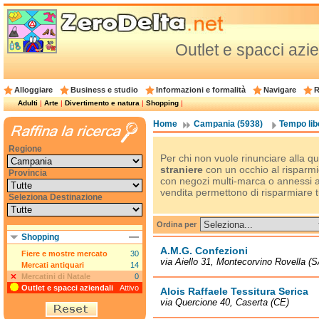
Outlet e spacci azi
Alloggiare
Business e studio
Informazioni e formalità
Navigare
R
Adulti
|
Arte
|
Divertimento e natura
|
Shopping
|
Home
Campania (5938)
Tempo lib
Regione
Per chi non vuole rinunciare alla qu
straniere
con un occhio al risparmi
Provincia
con negozi multi-marca o annessi al
vendita permettono di risparmiare t
Seleziona Destinazione
Ordina per
Shopping
A.M.G. Confezioni
Fiere e mostre mercato
30
via Aiello 31, Montecorvino Rovella (S
Mercati antiquari
14
Mercatini di Natale
0
Outlet e spacci aziendali
Attivo
Alois Raffaele Tessitura Serica
via Quercione 40, Caserta (CE)