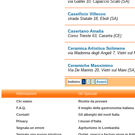
via Galilei 10, Capaccio Scalo (SA)
Caseificio Villecco
strada Statale 18, Eboli (SA)
Casertano Amalia
Corso Trieste 63, Caserta (CE)
Ceramica Artistica Solimene
via Madonna degli Angeli 7, Vietri sul
Ceramiche Massimino
Via De Marinis 20, Vietri sul Mare (SA
Indietro
1
2
3
Avanti
Informazioni
Gli Speciali
Chi siamo
Ricette da provare
F.A.Q.
Il meglio della gastronomia italiana
Contatti
Gli alberghi del nord Italia
Privacy
I musei d'Italia
Segnala un errore
Agriturismo in Lombardia
Segnala una nuova struttura
Outlet, spacci e factory store in Ital