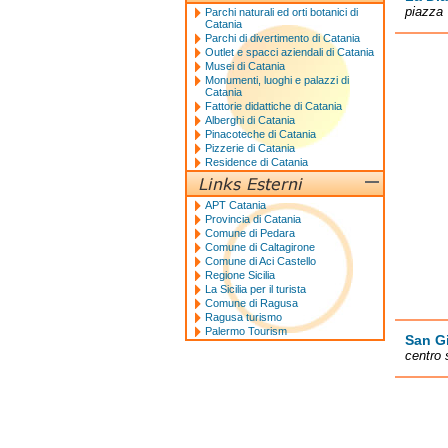
piazza 
Parchi naturali ed orti botanici di
Catania
Parchi di divertimento di Catania
Outlet e spacci aziendali di Catania
Musei di Catania
Monumenti, luoghi e palazzi di
Catania
Fattorie didattiche di Catania
Alberghi di Catania
Pinacoteche di Catania
Pizzerie di Catania
Residence di Catania
APT Catania
Provincia di Catania
Comune di Pedara
Comune di Caltagirone
Comune di Aci Castello
Regione Sicilia
La Sicilia per il turista
Comune di Ragusa
Ragusa turismo
Palermo Tourism
San G
centro 