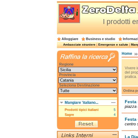
I prodotti 
Alloggiare
Business e studio
Informazi
Ambasciate straniere
|
Emergenze e salute
|
Mangi
Home
Regione
Vivere i
del pro
Provincia
pratica.
Seleziona Destinazione
Ordina p
Festa
Mangiare 'italiano...
piazza 
Prodotti tipici italiani
5
Sagre
4
Festa 
centro 
La Dia