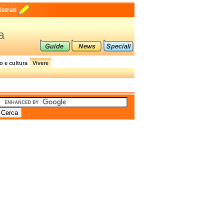
strati
a
o e cultura
Vivere