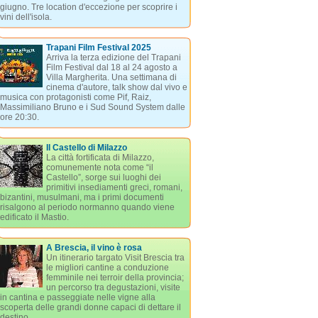
giugno. Tre location d'eccezione per scoprire i
vini dell'isola.
Trapani Film Festival 2025
Arriva la terza edizione del Trapani
Film Festival dal 18 al 24 agosto a
Villa Margherita. Una settimana di
cinema d'autore, talk show dal vivo e
musica con protagonisti come Pif, Raiz,
Massimiliano Bruno e i Sud Sound System dalle
ore 20:30.
Il Castello di Milazzo
La città fortificata di Milazzo,
comunemente nota come “il
Castello”, sorge sui luoghi dei
primitivi insediamenti greci, romani,
bizantini, musulmani, ma i primi documenti
risalgono al periodo normanno quando viene
edificato il Mastio.
A Brescia, il vino è rosa
Un itinerario targato Visit Brescia tra
le migliori cantine a conduzione
femminile nei terroir della provincia;
un percorso tra degustazioni, visite
in cantina e passeggiate nelle vigne alla
scoperta delle grandi donne capaci di dettare il
destino.