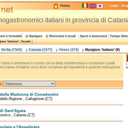
Home
Login
Regi
enogastronomici italiani in provincia di Catani
oni e formalità
Navigare
Ristoranti e locali
Sport e benessere
Tempo liber
are 'italiano'
|
Scuole
|
Sicilia (7343)
Catania (1577)
Vivere (374)
Mangiare 'italiano' (9)
n Italia e cimentarsi in cucina con la dieta mediterranea o cucinando i piatti
prio paese d'origine: ecco dove comprare gli ingredienti e qualche indicazione
er
 della Madonna di Conadomini
della Regione , Caltagirone (CT)
di Sant'Agata
storico , Catania (CT)
volata e l'Angelicata