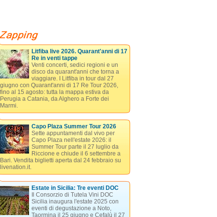
Litfiba live 2026. Quarant'anni di 17
Re in venti tappe
Venti concerti, sedici regioni e un
disco da quarant'anni che torna a
viaggiare. I Litfiba in tour dal 27
giugno con Quarant'anni di 17 Re Tour 2026,
fino al 15 agosto: tutta la mappa estiva da
Perugia a Catania, da Alghero a Forte dei
Marmi.
Capo Plaza Summer Tour 2026
Sette appuntamenti dal vivo per
Capo Plaza nell'estate 2026: il
Summer Tour parte il 27 luglio da
Riccione e chiude il 6 settembre a
Bari. Vendita biglietti aperta dal 24 febbraio su
livenation.it.
Estate in Sicilia: Tre eventi DOC
Il Consorzio di Tutela Vini DOC
Sicilia inaugura l'estate 2025 con
eventi di degustazione a Noto,
Taormina il 25 giugno e Cefalù il 27