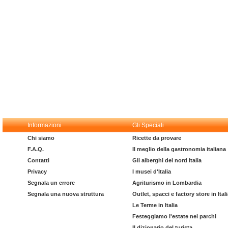
Informazioni
Gli Speciali
Chi siamo
Ricette da provare
F.A.Q.
Il meglio della gastronomia italiana
Contatti
Gli alberghi del nord Italia
Privacy
I musei d'Italia
Segnala un errore
Agriturismo in Lombardia
Segnala una nuova struttura
Outlet, spacci e factory store in Ital
Le Terme in Italia
Festeggiamo l'estate nei parchi
Il dizionario del turista