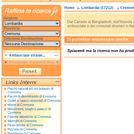
Home
Lombardia (17212)
Cremona
Regione
Dal Canada al Bangladesh, dall'Islanda a
ambasciate e dei consolati stranieri in Ital
Provincia
Seleziona Destinazione
Ti potrebbe interessare anche...
Spiacenti ma la ricerca non ha prod
Ambasciate stranie...
Ambasciate straniere in Italia
0
Parchi naturali ed orti botanici di
Cremona
Parchi di divertimento di Cremona
Outlet e spacci aziendali di Cremona
Musei di Cremona
Monumenti, luoghi e palazzi di
Cremona
Fattorie didattiche di Cremona
Alberghi di Cremona
Pinacoteche di Cremona
Pizzerie di Cremona
Residence di Cremona