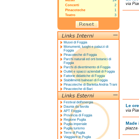
Musei
24
via Pia
Concerti
2
Pinacoteche
1
Teatro
3
Musei di Foggia
Monumenti, luoghi e palazzi di
Foggia
Pinacoteche di Foggia
Parchi naturali ed orti botanici di
Foggia
Parchi di divertimento di Foggia
Outlet e spacci aziendali di Foggia
Fattorie didattiche di Foggia
Stabilimenti balneari di Foggia
Pinacoteche di Barletta Andria Trani
Pinacoteche di Bari
Festival dell'energia
Le ore
Daunia da favola
via Pia
APT Foggia
Provincia di Foggia
Regione Puglia
Made 
Puglia imperiale
piazza 
Puglia turismo
Terre di Puglia
Viaggiare in Puglia