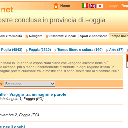
Home
Login
Regi
stre concluse in provincia di Foggia
oni e formalità
Navigare
Ristoranti e locali
Sport e benessere
Tempo liber
Puglia (4843)
Foggia (1310)
Tempo libero e cultura (160)
Arte (87)
tinaia in un anno le esposizioni d'arte che vengono allestite nelle più
te
location
, più o meno uniformemente distribuite in ogni regione d'Italia. In
agine potete curiosare fra le mostre che si sono svolte fino al dicembre 2007.
er
ille - Viaggio tra immagini e parole
ichelangelo 1, Foggia (FG)
i
ovembre 2, Foggia (FG)
e negli occhi