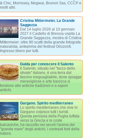
& Chic, Morrissey, Mogwai, Brunori Sas, CCCP e
molti altri.
Cristina Mittermeier. La Grande
Saggezza
Dal 14 luglio 2026 al 10 gennaio
2027 il Castello di Brescia ospita La
Grande Saggezza, mostra di Cristina
Mittermeier: oltre 80 scatti della grande fotografa
naturalista, anteprima del festival Orizzonti.
Ingresso libero per tutti.
Guida per conoscere il Salento
Il Salento, situato nel "tacco dello
stivale" italiano, è una terra dal
fascino ineguagliabile, dove spiagge
meravigliose e arte barocca si
fondono alle antiche tradizioni e a sapori
antichi.
Gargano. Spirito mediterraneo
Lo spirito mediterraneo che vive in
Gargano colpisce tutti i turisti.
Questa penisola della Puglia tuffata
verso la Grecia e le coste
balcaniche, ha raccolto nei secoli l'anima del
"grande mare" degli antichi, i contrasti forti della
natura.