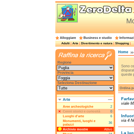
Mo
Alloggiare
Business e studio
Informazi
Adulti
|
Arte
|
Divertimento e natura
|
Shopping
|
Home
Regione
Sono cen
dispara
Provincia
queste p
Seleziona Destinazione
Ordina p
Farfav
Arte
viale M
Aree archeologiche
2
Cenni storici e curiosità
0
Infuor
Luoghi d'arte
6
via 4 N
Monumenti, luoghi e
36
palazzi
Archivio mostre
Attivo
La luc