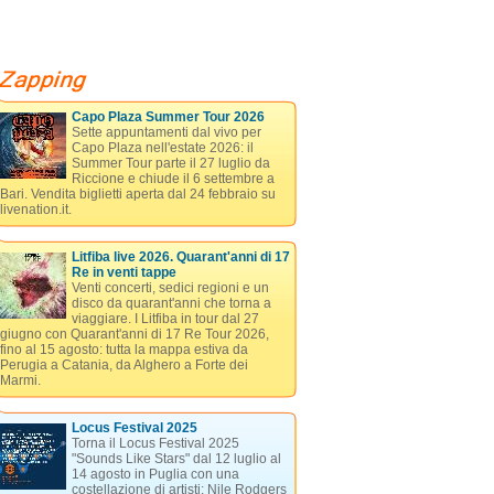
Capo Plaza Summer Tour 2026
Sette appuntamenti dal vivo per
Capo Plaza nell'estate 2026: il
Summer Tour parte il 27 luglio da
Riccione e chiude il 6 settembre a
Bari. Vendita biglietti aperta dal 24 febbraio su
livenation.it.
Litfiba live 2026. Quarant'anni di 17
Re in venti tappe
Venti concerti, sedici regioni e un
disco da quarant'anni che torna a
viaggiare. I Litfiba in tour dal 27
giugno con Quarant'anni di 17 Re Tour 2026,
fino al 15 agosto: tutta la mappa estiva da
Perugia a Catania, da Alghero a Forte dei
Marmi.
Locus Festival 2025
Torna il Locus Festival 2025
"Sounds Like Stars" dal 12 luglio al
14 agosto in Puglia con una
costellazione di artisti: Nile Rodgers