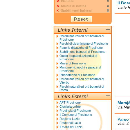
Planetari
0
Il Bos
Scuole di cucina
0
via le 
Stabilimenti balneari
0
Parchi naturali ed orti botanici di
Frosinone
Parchi di divertimento di Frosinone
Fattorie didattiche di Frosinone
Stabilimenti balneari di Frosinone
Outlet e spacci aziendali di
Frosinone
Musei di Frosinone
Monumenti, luoghi e palazzi di
Frosinone
Pinacoteche di Frosinone
Parchi naturali ed orti botanici di
Viterbo
Parchi naturali ed orti botanici di
Roma
Maraj
APT Frosinone
Ciociaria online
via Mar
Provincia di Frosinone
Il Comune di Frosinone
Regione Lazio
Parco 
Feste nel Lazio
viale 4
Il mare del Lazio