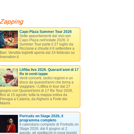
Capo Plaza Summer Tour 2026
Sette appuntamenti dal vivo per
Capo Plaza nell'estate 2026: il
Summer Tour parte il 27 luglio da
Riccione e chiude il 6 settembre a
Bari. Vendita biglietti aperta dal 24 febbraio su
livenation.it.
Litfiba live 2026. Quarant'anni di 17
Re in venti tappe
Venti concerti, sedici regioni e un
disco da quarant'anni che torna a
viaggiare. I Litfiba in tour dal 27
giugno con Quarant'anni di 17 Re Tour 2026,
fino al 15 agosto: tutta la mappa estiva da
Perugia a Catania, da Alghero a Forte dei
Marmi.
Portraits on Stage 2026, il
programma completo
Il calendario completo di Portraits on
Stage 2026: dal 6 giugno al 2
agosto, gli spettacoli in nove borghi