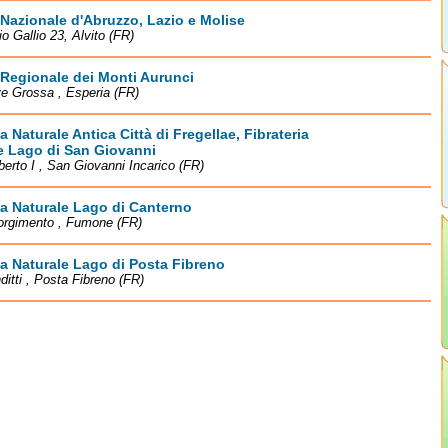
Nazionale d'Abruzzo, Lazio e Molise
io Gallio 23, Alvito (FR)
Regionale dei Monti Aurunci
e Grossa , Esperia (FR)
a Naturale Antica Città di Fregellae, Fibrateria
e Lago di San Giovanni
erto I , San Giovanni Incarico (FR)
a Naturale Lago di Canterno
orgimento , Fumone (FR)
a Naturale Lago di Posta Fibreno
ditti , Posta Fibreno (FR)